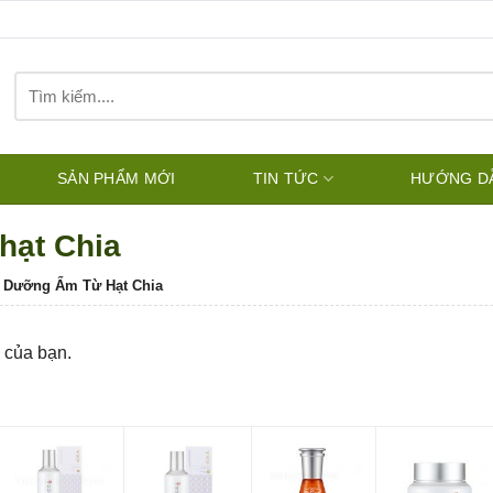
Tìm
kiếm:
SẢN PHẨM MỚI
TIN TỨC
HƯỚNG D
hạt Chia
- Dưỡng Ẩm Từ Hạt Chia
 của bạn.