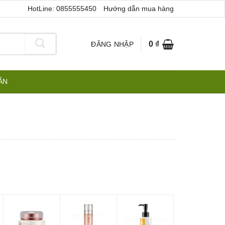
HotLine: 0855555450
Hướng dẫn mua hàng
0
₫
ĐĂNG NHẬP
ẪN