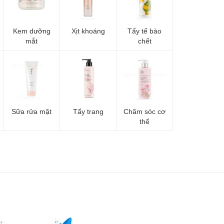
Kem dưỡng
Xịt khoáng
Tẩy tế bào
mắt
chết
Sữa rửa mặt
Tẩy trang
Chăm sóc cơ
thể