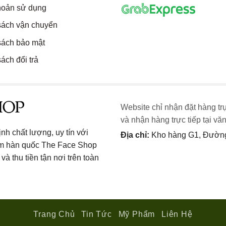
hoản sử dụng
sách vận chuyển
sách bảo mật
ách đổi trả
Website chỉ nhận đặt hàng tr
và nhận hàng trực tiếp tại vă
h chất lượng, uy tín với
Địa chỉ:
Kho hàng G1, Đường 
ẩm hàn quốc The Face Shop
và thu tiền tận nơi trên toàn
Trang Chủ
Tin Tức
Mỹ Phẩm
Liên Hệ