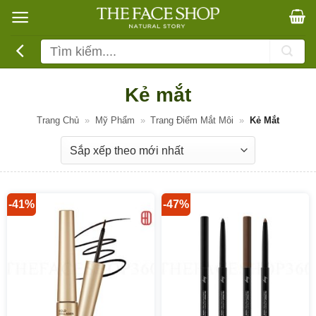
Bỏ
qua
nội
Tìm
dung
kiếm:
Kẻ mắt
Trang Chủ
»
Mỹ Phẩm
»
Trang Điểm Mắt Môi
»
Kẻ Mắt
-41%
-47%