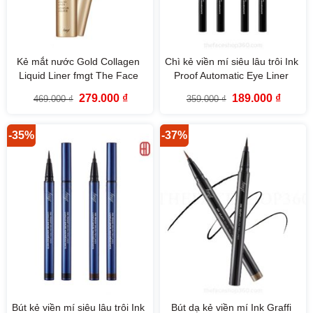
Kẻ mắt nước Gold Collagen
Chì kẻ viền mí siêu lâu trôi Ink
Liquid Liner fmgt The Face
Proof Automatic Eye Liner
Shop
fmgt The Face Shop
Giá
Giá
Giá
Giá
279.000
₫
189.000
₫
469.000
₫
359.000
₫
gốc
hiện
gốc
hiện
là:
tại
là:
tại
469.000 ₫.
là:
359.000 ₫.
là:
279.000 ₫.
189.000
-35%
-37%
Bút kẻ viền mí siêu lâu trôi Ink
Bút dạ kẻ viền mí Ink Graffi