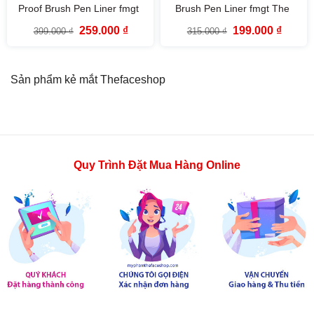
Proof Brush Pen Liner fmgt
Brush Pen Liner fmgt The
The Face Shop
Face Shop
Giá
Giá
Giá
Giá
259.000
₫
199.000
₫
399.000
₫
315.000
₫
gốc
hiện
gốc
hiện
là:
tại
là:
tại
399.000 ₫.
là:
315.000 ₫.
là:
259.000 ₫.
199.000
Sản phẩm kẻ mắt Thefaceshop
Quy Trình Đặt Mua Hàng Online