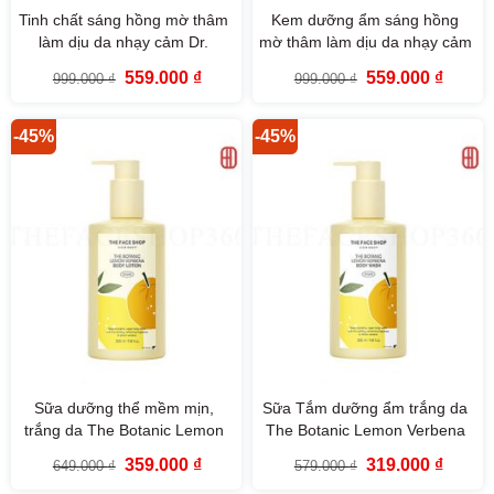
Tinh chất sáng hồng mờ thâm
Kem dưỡng ẩm sáng hồng
làm dịu da nhạy cảm Dr.
mờ thâm làm dịu da nhạy cảm
Belmeur Pink Blemish Calming
Dr. Belmeur Pink Blemish
Giá
Giá
Giá
Giá
559.000
₫
559.000
₫
999.000
₫
999.000
₫
Serum 50ml The Face Shop
Calming Cream 50ml The
gốc
hiện
gốc
hiện
là:
tại
là:
tại
Face Shop
999.000 ₫.
là:
999.000 ₫.
là:
559.000 ₫.
559.000
-45%
-45%
Sữa dưỡng thể mềm mịn,
Sữa Tắm dưỡng ẩm trắng da
trắng da The Botanic Lemon
The Botanic Lemon Verbena
Verbena Body Lotion 350ml
Body Wash 350ml The Face
Giá
Giá
Giá
Giá
359.000
₫
319.000
₫
649.000
₫
579.000
₫
The Face Shop
Shop
gốc
hiện
gốc
hiện
là:
tại
là:
tại