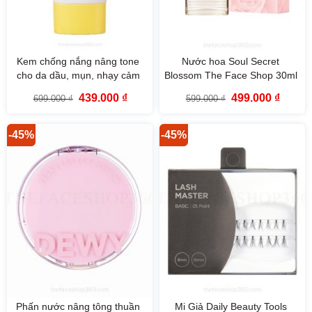
Kem chống nắng nâng tone
Nước hoa Soul Secret
cho da dầu, mụn, nhạy cảm
Blossom The Face Shop 30ml
Dr. Belmeur Tone Up Sun
Giá
Giá
Giá
Giá
439.000
₫
499.000
₫
699.000
₫
599.000
₫
Cream SPF50 PA++++ 50ml
gốc
hiện
gốc
hiện
là:
tại
là:
tại
The Face Shop
699.000 ₫.
là:
599.000 ₫.
là:
439.000 ₫.
499.000
-45%
-45%
Phấn nước nâng tông thuần
Mi Giả Daily Beauty Tools