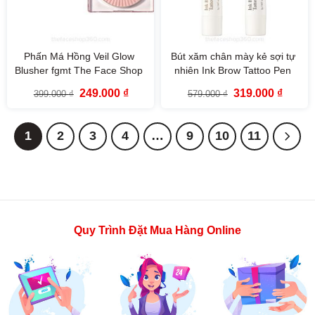
Phấn Má Hồng Veil Glow
Bút xăm chân mày kẻ sợi tự
Blusher fgmt The Face Shop
nhiên Ink Brow Tattoo Pen
fgmt
Giá
Giá
Giá
Giá
249.000
₫
319.000
₫
399.000
₫
579.000
₫
gốc
hiện
gốc
hiện
là:
tại
là:
tại
399.000 ₫.
là:
579.000 ₫.
là:
249.000 ₫.
319.000
1
2
3
4
…
9
10
11
Quy Trình Đặt Mua Hàng Online