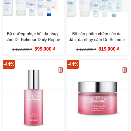
Bộ dưỡng phục hồi da nhạy
Bộ sản phẩm chăm sóc da
cảm Dr. Belmeur Daily Repair
dầu, da nhạy cảm Dr. Belmeur
Skincare Set (5SP) The Face
Clarifying Skincare Set (5SP)
Giá
Giá
Giá
Giá
899.000
₫
819.000
₫
1.190.000
₫
1.190.000
₫
Shop
The Face Shop
gốc
hiện
gốc
hiện
là:
tại
là:
tại
1.190.000 ₫.
là:
1.190.000 ₫.
là:
899.000 ₫.
819.00
-44%
-44%