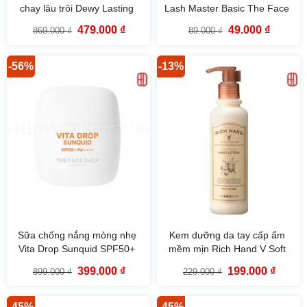
chay lâu trôi Dewy Lasting
Lash Master Basic The Face
Vegan Tone-Up Cushion
Shop
Giá
Giá
Giá
Giá
479.000
₫
49.000
₫
869.000
₫
89.000
₫
SPF33 PA++ The Face Shop
gốc
hiện
gốc
hiện
là:
tại
là:
tại
869.000 ₫.
là:
89.000 ₫.
là:
479.000 ₫.
49.000 ₫
-56%
-13%
Sữa chống nắng mỏng nhẹ
Kem dưỡng da tay cấp ẩm
Vita Drop Sunquid SPF50+
mềm mịn Rich Hand V Soft
PA++++ The Face Shop 50ml
Touch Hand Lotion The Face
Giá
Giá
Giá
Giá
399.000
₫
199.000
₫
899.000
₫
229.000
₫
Shop
gốc
hiện
gốc
hiện
là:
tại
là:
tại
899.000 ₫.
là:
229.000 ₫.
là:
399.000 ₫.
199.000
-45%
-45%