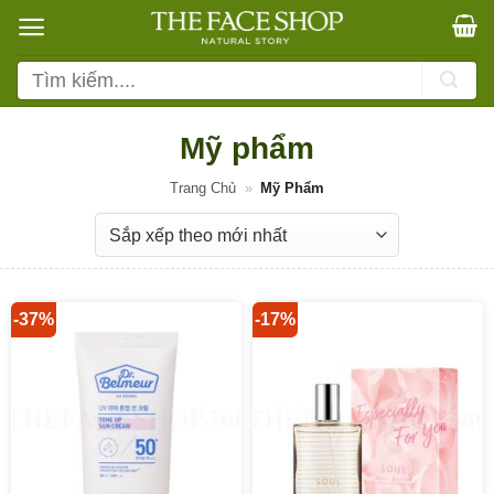
Bỏ
qua
nội
Tìm
dung
kiếm:
Mỹ phẩm
Trang Chủ
»
Mỹ Phẩm
-37%
-17%