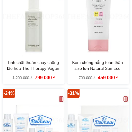
Tinh chất thuần chay chống
Kem chống nắng toàn thân
lão hóa The Therapy Vegan
size lớn Natural Sun Eco
Blending Serum 50ml The
Family Sun Cream SPF50+
Giá
Giá
Giá
Giá
799.000
₫
459.000
₫
1.299.000
₫
799.000
₫
Face Shop
PA+++ 150ml The Face Shop
gốc
hiện
gốc
hiện
là:
tại
là:
tại
1.299.000 ₫.
là:
799.000 ₫.
là:
799.000 ₫.
459.000
-24%
-31%