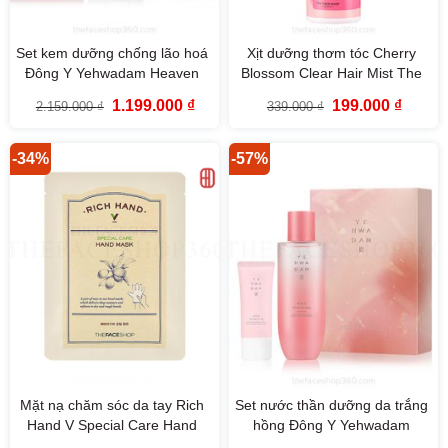
Set kem dưỡng chống lão hoá
Xịt dưỡng thơm tóc Cherry
Đông Y Yehwadam Heaven
Blossom Clear Hair Mist The
Grade Gingseng Rejuvenating
Face Shop 200ml
Giá
Giá
Giá
Giá
1.199.000
₫
199.000
₫
2.159.000
₫
339.000
₫
Cream Special Set (2SP)
gốc
hiện
gốc
hiện
là:
tại
là:
tại
2.159.000 ₫.
là:
339.000 ₫.
là:
1.199.000 ₫.
199.000
-34%
-57%
Mặt nạ chăm sóc da tay Rich
Set nước thần dưỡng da trắng
Hand V Special Care Hand
hồng Đông Y Yehwadam
Mask The Face Shop
Young Camellia First Serum