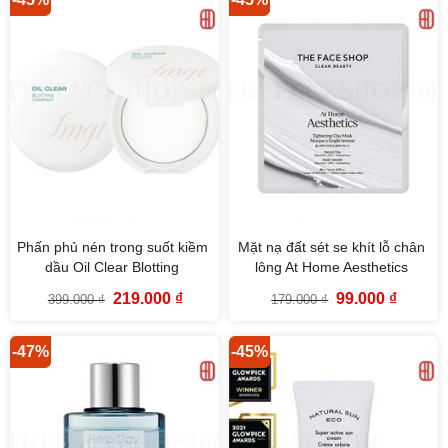
Phấn phủ nén trong suốt kiềm
Mặt nạ đất sét se khít lỗ chân
dầu Oil Clear Blotting
lông At Home Aesthetics
Compact fmgt The Face Shop
Tightening Clay Mask The
Giá
Giá
Giá
Giá
219.000
₫
99.000
₫
399.000
₫
179.000
₫
Face Shop
gốc
hiện
gốc
hiện
là:
tại
là:
tại
399.000 ₫.
là:
179.000 ₫.
là:
219.000 ₫.
99.000 
-47%
-45%