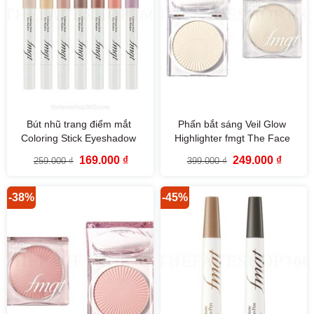
Bút nhũ trang điểm mắt
Phấn bắt sáng Veil Glow
Coloring Stick Eyeshadow
Highlighter fmgt The Face
fgmt The Face Shop
Shop
Giá
Giá
Giá
Giá
169.000
₫
249.000
₫
259.000
₫
399.000
₫
gốc
hiện
gốc
hiện
là:
tại
là:
tại
259.000 ₫.
là:
399.000 ₫.
là:
169.000 ₫.
249.000
-38%
-45%