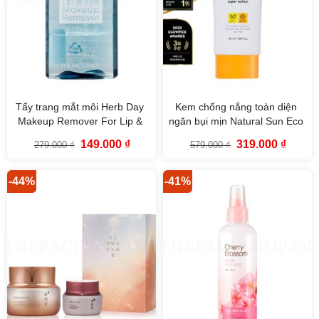
Tẩy trang mắt môi Herb Day
Kem chống nắng toàn diện
Makeup Remover For Lip &
ngăn bụi mịn Natural Sun Eco
Eye (130ml) The Face Shop
Super Active Sun Cream
Giá
Giá
Giá
Giá
149.000
₫
319.000
₫
279.000
₫
579.000
₫
SPF50+ PA++++
gốc
hiện
gốc
hiện
là:
tại
là:
tại
279.000 ₫.
là:
579.000 ₫.
là:
149.000 ₫.
319.000
-44%
-41%