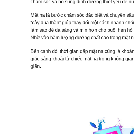
chăm sóc và bổ sung dinh dưỡng thiết yếu để nuô
Mặt nạ là bước chăm sóc đặc biệt và chuyên sâu
“cây đũa thần” giúp thay đổi một cách nhanh ch
làm sao để da sáng và mịn hơn cho buổi hẹn hò h
Nhờ vào hàm lượng dưỡng chất cao trong mặt nạ 
Bên cạnh đó, thời gian đắp mặt nạ cũng là khoản
giác sảng khoái từ chiếc mặt nạ trong không gi
giãn.