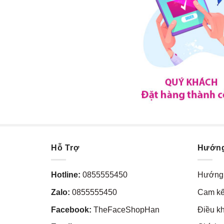
Hỗ Trợ
Hướn
Hotline:
0855555450
Hướng 
Zalo:
0855555450
Cam kế
Facebook:
TheFaceShopHan
Điều k