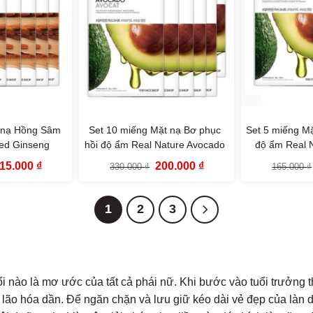
t nạ Hồng Sâm
Set 10 miếng Mặt nạ Bơ phục
Set 5 miếng Mặ
Red Ginseng
hồi độ ẩm Real Nature Avocado
độ ẩm Real 
eShop
Face Mask The Face Shop
Face Mask 
iá
Giá
Giá
Giá
15.000
₫
200.000
₫
330.000
₫
165.000
₫
ốc
hiện
gốc
hiện
:
tại
là:
tại
65.000 ₫.
là:
330.000 ₫.
là:
115.000 ₫.
200.000 ₫.
1
2
3
ổi nào là mơ ước của tất cả phái nữ. Khi bước vào tuổi trưởng t
 lão hóa dần. Để ngăn chặn và lưu giữ kéo dài vẻ đẹp của làn d