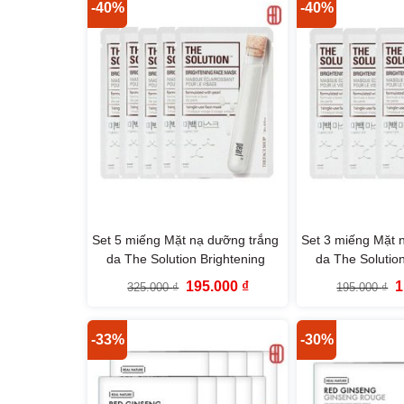
23.000 ₫.
-40%
-40%
Set 5 miếng Mặt nạ dưỡng trắng
Set 3 miếng Mặt 
da The Solution Brightening
da The Solution
Face Mask The Face Shop
Face Mask Th
Giá
Giá
G
195.000
₫
1
325.000
₫
195.000
₫
gốc
hiện
g
là:
tại
là
325.000 ₫.
là:
1
195.000 ₫.
-33%
-30%