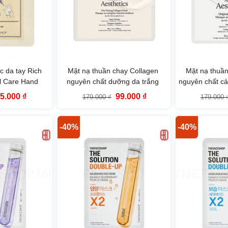
 da tay Rich
Mặt nạ thuần chay Collagen
Mặt nạ thuần
l Care Hand
nguyên chất dưỡng da trắng
nguyên chất cải
ace Shop
sáng At Home Aesthetics Vita-
At Home Aest
iá
Giá
Giá
Giá
65.000
₫
99.000
₫
179.000
₫
179.000
Toning Collagen Mask The Face
Collagen Mas
ốc
hiện
gốc
hiện
à:
tại
là:
tại
Shop
9.000 ₫.
là:
179.000 ₫.
là:
65.000 ₫.
99.000 ₫.
-40%
-40%