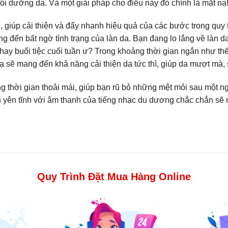
i dưỡng da. Và một giải pháp cho điều này đó chính là mặt nạ
, giúp cải thiện và đẩy nhanh hiệu quả của các bước trong quy
óng đến bất ngờ tình trạng của làn da. Bạn đang lo lắng về là
ay buổi tiệc cuối tuần ư? Trong khoảng thời gian ngắn như thế t
sẽ mang đến khả năng cải thiện da tức thì, giúp da mượt mà, s
g thời gian thoải mái, giúp bạn rũ bỏ những mệt mỏi sau một n
an yên tĩnh với âm thanh của tiếng nhạc du dương chắc chắn s
Quy Trình Đặt Mua Hàng Online