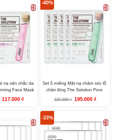
195.000 ₫.
117.000 ₫.
-40%
t nạ săn chắc da
Set 5 miếng Mặt nạ chăm sóc lỗ
irming Face Mask
chân lông The Solution Pore
ace Shop
Care Face Mask The Face Shop
Giá
Giá
Giá
Giá
117.000
₫
195.000
₫
325.000
₫
gốc
hiện
gốc
hiện
là:
tại
là:
tại
195.000 ₫.
là:
325.000 ₫.
là:
117.000 ₫.
195.000 ₫.
-33%