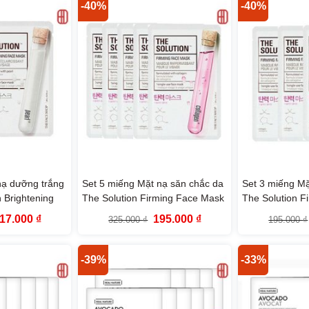
23.000 ₫.
149.000 ₫.
-40%
-40%
nạ dưỡng trắng
Set 5 miếng Mặt nạ săn chắc da
Set 3 miếng Mặ
 Brightening
The Solution Firming Face Mask
The Solution F
e Face Shop
The Face Shop
The F
iá
Giá
Giá
Giá
17.000
₫
195.000
₫
325.000
₫
195.000
₫
ốc
hiện
gốc
hiện
:
tại
là:
tại
95.000 ₫.
là:
325.000 ₫.
là:
117.000 ₫.
195.000 ₫.
-39%
-33%