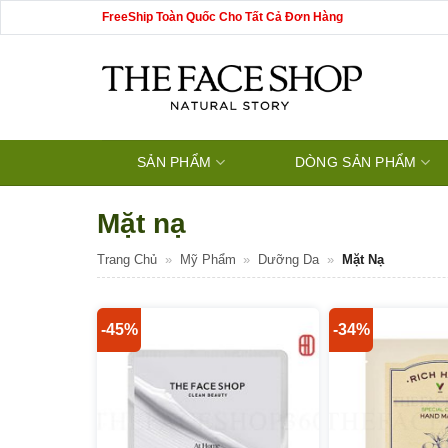
Bỏ
FreeShip Toàn Quốc Cho Tất Cả Đơn Hàng
qua
nội
dung
SẢN PHẨM
DÒNG SẢN PHẨM
Mặt nạ
Trang Chủ
»
Mỹ Phẩm
»
Dưỡng Da
»
Mặt Nạ
-45%
-34%