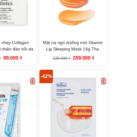
 chay Collagen
Mặt nạ ngủ dưỡng môi Vitamin
 thiện đàn hồi da
Lip Sleeping Mask 14g The
hetics Original
Face Shop
Giá
Giá
Giá
Giá
99.000
₫
259.000
₫
₫
539.000
₫
k The Face Shop
gốc
hiện
gốc
hiện
là:
tại
là:
tại
179.000 ₫.
là:
539.000 ₫.
là:
99.000 ₫.
259.000 ₫.
-42%