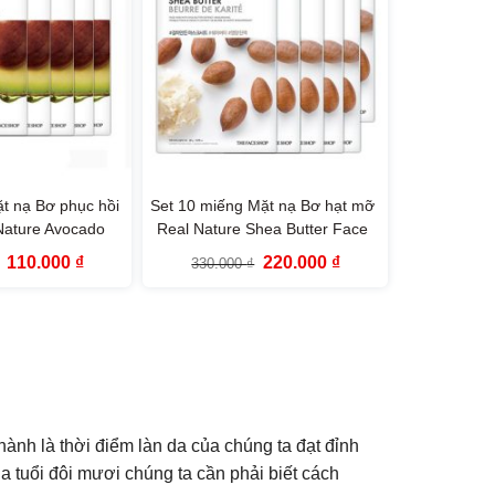
t nạ Bơ phục hồi
Set 10 miếng Mặt nạ Bơ hạt mỡ
Nature Avocado
Real Nature Shea Butter Face
The Face Shop
Mask The Face Shop
Giá
Giá
Giá
Giá
110.000
₫
220.000
₫
330.000
₫
gốc
hiện
gốc
hiện
là:
tại
là:
tại
165.000 ₫.
là:
330.000 ₫.
là:
110.000 ₫.
220.000 ₫.
hành là thời điểm làn da của chúng ta đạt đỉnh
a tuổi đôi mươi chúng ta cần phải biết cách