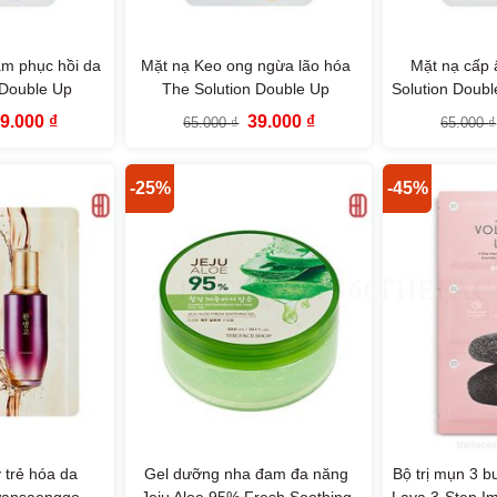
ẩm phục hồi da
Mặt nạ Keo ong ngừa lão hóa
Mặt nạ cấp 
 Double Up
The Solution Double Up
Solution Doubl
Face Mask The
Nourishing Care Face Mask The
Care Face Mas
iá
Giá
Giá
Giá
39.000
₫
39.000
₫
65.000
₫
65.000
₫
Shop
Face Shop
ốc
hiện
gốc
hiện
à:
tại
là:
tại
5.000 ₫.
là:
65.000 ₫.
là:
39.000 ₫.
39.000 ₫.
-25%
-45%
 trẻ hóa da
Gel dưỡng nha đam đa năng
Bộ trị mụn 3 b
ansaenggo
Jeju Aloe 95% Fresh Soothing
Lava 3-Step I