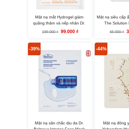
Mặt nạ mắt Hydrogel giảm
Mặt nạ siêu cấp 
quầng thâm và nếp nhăn Dr.
The Solution
Belmeur Derma Collagen Eye
Soothing Care 
Giá
Giá
G
99.000
₫
199.000
₫
65.000
₫
Patches
Face 
gốc
hiện
g
là:
tại
l
199.000 ₫.
là:
6
99.000 ₫.
-39%
-44%
Mặt nạ săn chắc dịu da Dr.
Mặt nạ đông y
Belmeur Intense Face Mask
Yehwadam Hw