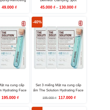
t The Face Shop
Soothing Patches The Face
Giá
Giá
Khoảng
49.000
₫
45.000
₫
130.000
₫
–
Shop
gốc
hiện
giá:
là:
tại
từ
89.000 ₫.
là:
45.000 ₫
49.000 ₫.
đến
-40%
130.000 ₫
Mặt nạ cung cấp
Set 3 miếng Mặt nạ cung cấp
n Hydrating Face
ẩm The Solution Hydrating Face
 Face Shop
Mask The Face Shop
Giá
Giá
Giá
Giá
195.000
₫
117.000
₫
195.000
₫
gốc
hiện
gốc
hiện
là:
tại
là:
tại
325.000 ₫.
là:
195.000 ₫.
là: