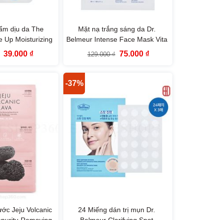
ẩm dịu da The
Mặt nạ trắng sáng da Dr.
e Up Moisturizing
Belmeur Intense Face Mask Vita
k The Face Shop
Serine 30ml
Giá
Giá
Giá
Giá
39.000
₫
75.000
₫
129.000
₫
gốc
hiện
gốc
hiện
là:
tại
là:
tại
65.000 ₫.
là:
129.000 ₫.
là:
39.000 ₫.
75.000 ₫.
-37%
ước Jeju Volcanic
24 Miếng dán trị mụn Dr.
mpurity-Removing
Belmeur Clarifying Spot