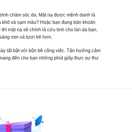
!
 trình chăm sóc da. Mặt nạ được mệnh danh là
n da khô và sạm màu? Hoặc bạn đang băn khoăn
hì mặt nạ sẽ chính là cứu tinh cho làn da bạn.
áng mịn và tươi trẻ hơn.
gày tất bật với bộn bề công việc. Tận hưởng cảm
ẽ mang đến cho bạn những phút giây thực sự thư