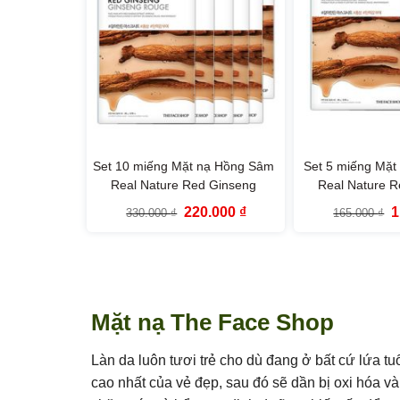
Set 10 miếng Mặt nạ Hồng Sâm
Set 5 miếng Mặ
Real Nature Red Ginseng
Real Nature 
TheFaceShop
TheFac
Giá
Giá
G
220.000
₫
1
330.000
₫
165.000
₫
gốc
hiện
g
là:
tại
là
330.000 ₫.
là:
1
220.000 ₫.
Mặt nạ The Face Shop
Làn da luôn tươi trẻ cho dù đang ở bất cứ lứa tu
cao nhất của vẻ đẹp, sau đó sẽ dần bị oxi hóa và