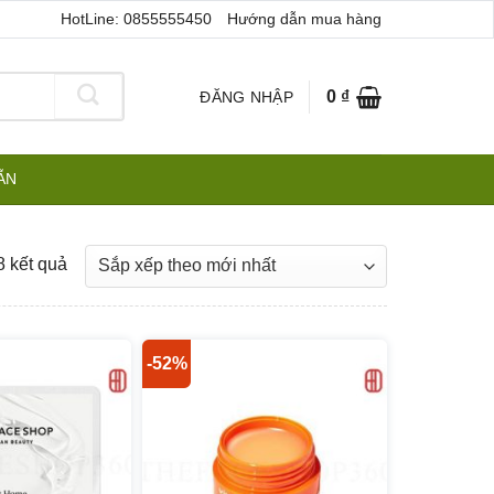
HotLine: 0855555450
Hướng dẫn mua hàng
0
₫
ĐĂNG NHẬP
ẪN
Đã
8 kết quả
sắp
xếp
theo
-52%
mới
nhất