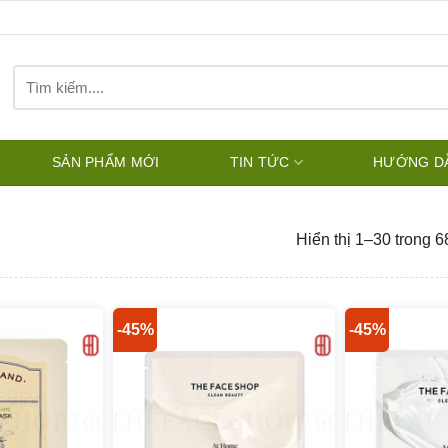
Tìm
kiếm:
SẢN PHẨM MỚI
TIN TỨC
HƯỚNG D
Hiển thị 1–30 trong 6
-45%
-45%