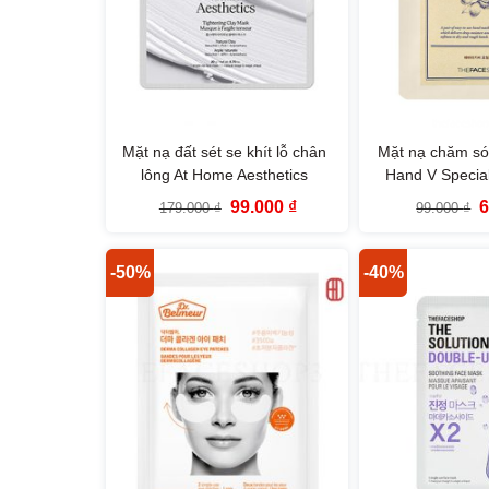
Mặt nạ đất sét se khít lỗ chân
Mặt nạ chăm sóc
lông At Home Aesthetics
Hand V Specia
Tightening Clay Mask The Face
Mask The F
Giá
Giá
G
99.000
₫
179.000
₫
99.000
₫
Shop
gốc
hiện
g
là:
tại
l
179.000 ₫.
là:
9
99.000 ₫.
-50%
-40%