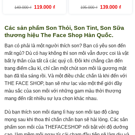
fmgt
Butter fmgt The Face Shop
Giá
Giá
Giá
Giá
119.000
₫
139.000
₫
149.000
₫
195.000
₫
(10g)
gốc
hiện
gốc
hiện
là:
tại
là:
tại
149.000 ₫.
là:
195.000 ₫.
là:
119.000 ₫.
139.000
Các sản phẩm Son Thỏi, Son Tint, Son Sữa
thương hiệu The Face Shop Hàn Quốc.
Bạn có phải là một người thích son? Bạn có yêu son đến
mất ngủ? Dù có hay không thì son môi vẫn được coi là vật
bất ly thân của tất cả các quý cô. Đôi khi chẳng cần đến
trang điểm cầu kì, chỉ cần một chút son môi là gương mặt
bạn đã tỏa sáng rồi. Và một điều chắc chắn là khi đến với
THE FACE SHOP, bạn sẽ như lạc vào một thế giới đầy
màu sắc của son môi với những gam màu thời thượng
mang đến rất nhiều sự lựa chọn khác nhau.
Dù bạn thích son môi dạng lì hay son môi tạo độ căng
mọng sau khi thoa thì chắn chắn bạn sẽ hài lòng. Các sản
phẩm son môi của THEFACESHOP nổi bật với độ dưỡng
cao, làm mềm môi ngay từ cái chạm đầu tiên sẽ làm dịu và