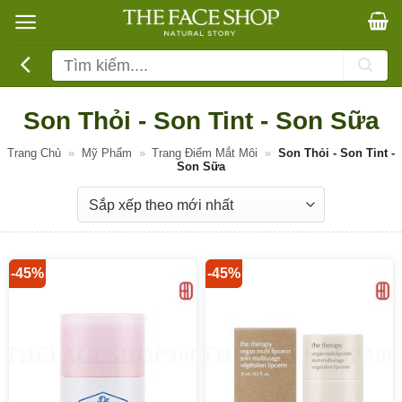
Bỏ
qua
nội
Tìm
dung
kiếm:
Son Thỏi - Son Tint - Son Sữa
Trang Chủ
»
Mỹ Phẩm
»
Trang Điểm Mắt Môi
»
Son Thỏi - Son Tint -
Son Sữa
-45%
-45%