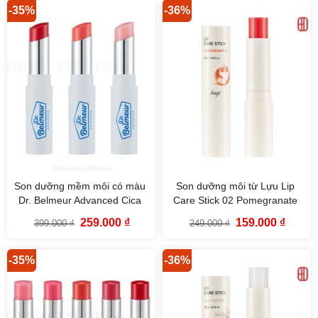
139.000 ₫.
249.000
-35%
-36%
Son dưỡng mềm môi có màu
Son dưỡng môi từ Lựu Lip
Dr. Belmeur Advanced Cica
Care Stick 02 Pomegranate
Touch Lip Balm The Face
fmgt The Face Shop
Giá
Giá
Giá
Giá
259.000
₫
159.000
₫
399.000
₫
249.000
₫
Shop
gốc
hiện
gốc
hiện
là:
tại
là:
tại
399.000 ₫.
là:
249.000 ₫.
là:
259.000 ₫.
159.000
-35%
-36%