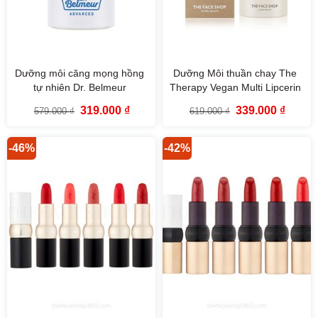
Dưỡng môi căng mọng hồng
Dưỡng Môi thuần chay The
tự nhiên Dr. Belmeur
Therapy Vegan Multi Lipcerin
Advanced Pink Lipcerin 15ml
The Face Shop 15ml
Giá
Giá
Giá
Giá
319.000
₫
339.000
₫
579.000
₫
619.000
₫
gốc
hiện
gốc
hiện
là:
tại
là:
tại
579.000 ₫.
là:
619.000 ₫.
là:
319.000 ₫.
339.000
-46%
-42%