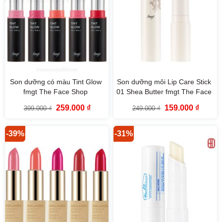
Son dưỡng có màu Tint Glow
Son dưỡng môi Lip Care Stick
fmgt The Face Shop
01 Shea Butter fmgt The Face
Shop
Giá
Giá
Giá
Giá
259.000
₫
159.000
₫
399.000
₫
249.000
₫
gốc
hiện
gốc
hiện
là:
tại
là:
tại
399.000 ₫.
là:
249.000 ₫.
là:
259.000 ₫.
159.000
-39%
-31%