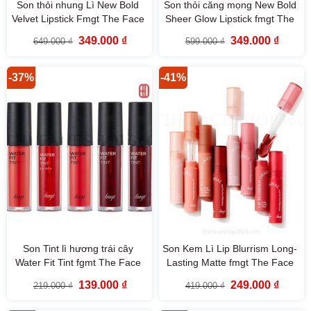
Son thỏi nhung Lì New Bold
Son thỏi căng mọng New Bold
Velvet Lipstick Fmgt The Face
Sheer Glow Lipstick fmgt The
Shop
Face Shop
Giá
Giá
Giá
Giá
349.000
₫
349.000
₫
649.000
₫
599.000
₫
gốc
hiện
gốc
hiện
là:
tại
là:
tại
649.000 ₫.
là:
599.000 ₫.
là:
349.000 ₫.
349.000
-37%
-41%
Son Tint lì hương trái cây
Son Kem Lì Lip Blurrism Long-
Water Fit Tint fgmt The Face
Lasting Matte fmgt The Face
Shop
Shop
Giá
Giá
Giá
Giá
139.000
₫
249.000
₫
219.000
₫
419.000
₫
gốc
hiện
gốc
hiện
là:
tại
là:
tại
219.000 ₫.
là:
419.000 ₫.
là: