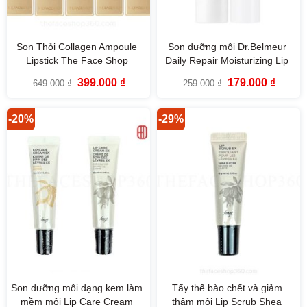
Son Thỏi Collagen Ampoule
Son dưỡng môi Dr.Belmeur
Lipstick The Face Shop
Daily Repair Moisturizing Lip
Balm
Giá
Giá
Giá
Giá
399.000
₫
179.000
₫
649.000
₫
259.000
₫
gốc
hiện
gốc
hiện
là:
tại
là:
tại
649.000 ₫.
là:
259.000 ₫.
là:
399.000 ₫.
179.000
-20%
-29%
Son dưỡng môi dạng kem làm
Tẩy thế bào chết và giảm
mềm môi Lip Care Cream
thâm môi Lip Scrub Shea