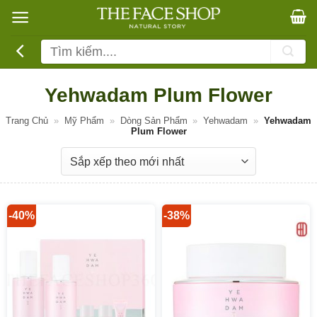
Bỏ
qua
nội
Tìm
dung
kiếm:
Yehwadam Plum Flower
Trang Chủ
»
Mỹ Phẩm
»
Dòng Sản Phẩm
»
Yehwadam
»
Yehwadam
Plum Flower
-40%
-38%