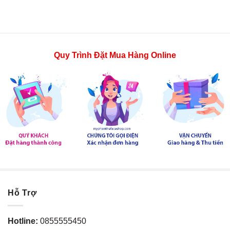
899.000 ₫.
599.000
Quy Trình Đặt Mua Hàng Online
Hỗ Trợ
Hotline:
0855555450