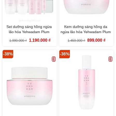
Set dưỡng sáng hồng ngừa
Kem dưỡng sáng hồng da
lão hóa Yehwadam Plum
ngừa lão hóa Yehwadam Plum
Flower Revitalizing Duo Set
Flower Revitalizing Cream
Giá
Giá
Giá
Giá
1.190.000
₫
899.000
₫
1.990.000
₫
1.459.000
₫
(6SP)
(50ml)
gốc
hiện
gốc
hiện
là:
tại
là:
tại
1.990.000 ₫.
là:
1.459.000 ₫.
là:
1.190.000 ₫.
899.00
-38%
-36%