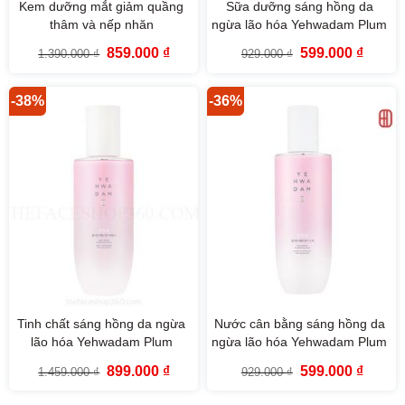
Kem dưỡng mắt giảm quầng
Sữa dưỡng sáng hồng da
thâm và nếp nhăn
ngừa lão hóa Yehwadam Plum
Yehwadam Plum Flower
Flower Revitalizing Emulsion
Giá
Giá
Giá
Giá
859.000
₫
599.000
₫
1.390.000
₫
929.000
₫
Revitalizing Eye Cream
(140ml)
gốc
hiện
gốc
hiện
là:
tại
là:
tại
1.390.000 ₫.
là:
929.000 ₫.
là:
859.000 ₫.
599.000
-38%
-36%
Tinh chất sáng hồng da ngừa
Nước cân bằng sáng hồng da
lão hóa Yehwadam Plum
ngừa lão hóa Yehwadam Plum
Flower Revitalizing Serum The
Flower Revitalizing Toner
Giá
Giá
Giá
Giá
899.000
₫
599.000
₫
1.459.000
₫
929.000
₫
Face Shop
(160ml)
gốc
hiện
gốc
hiện
là:
tại
là:
tại
1.459.000 ₫.
là:
929.000 ₫.
là: