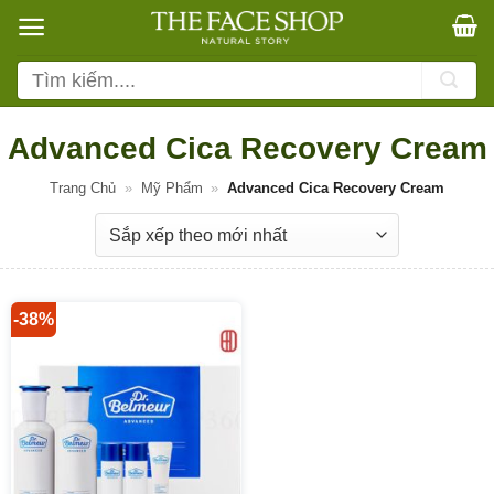
Bỏ
qua
nội
Tìm
dung
kiếm:
Advanced Cica Recovery Cream
Trang Chủ
»
Mỹ Phẩm
»
Advanced Cica Recovery Cream
-38%