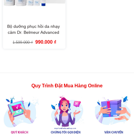
Bộ dưỡng phục hồi da nhạy
cảm Dr. Belmeur Advanced
Cica Skincare Set (4SP)
Giá
Giá
990.000
₫
1.599.000
₫
gốc
hiện
là:
tại
1.599.000 ₫.
là:
990.000 ₫.
Quy Trình Đặt Mua Hàng Online