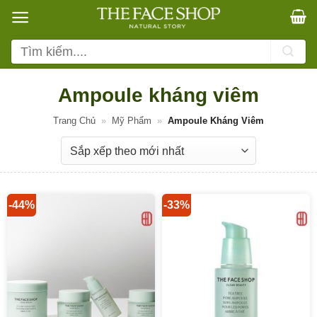
Bỏ
qua
nội
Tìm
dung
kiếm:
Ampoule kháng viêm
Trang Chủ
»
Mỹ Phẩm
»
Ampoule Kháng Viêm
-44%
-33%