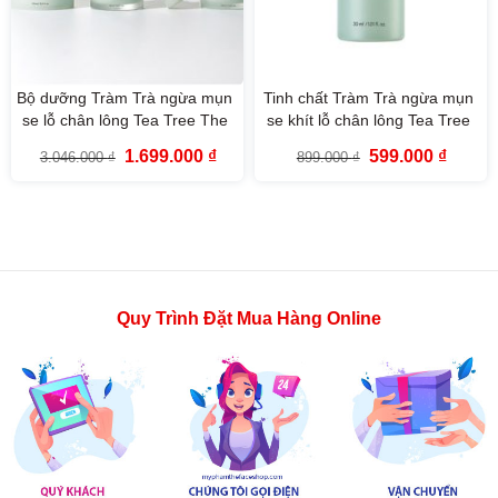
Bộ dưỡng Tràm Trà ngừa mụn
Tinh chất Tràm Trà ngừa mụn
se lỗ chân lông Tea Tree The
se khít lỗ chân lông Tea Tree
Face Shop
Pore Ampoule The Face Shop
Giá
Giá
Giá
Giá
1.699.000
₫
599.000
₫
3.046.000
₫
899.000
₫
30ml
gốc
hiện
gốc
hiện
là:
tại
là:
tại
3.046.000 ₫.
là:
899.000 ₫.
là:
1.699.000 ₫.
599.000
Quy Trình Đặt Mua Hàng Online