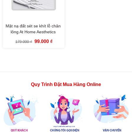
Mặt nạ đất sét se khít lỗ chân
lông At Home Aesthetics
Tightening Clay Mask The
Giá
Giá
99.000
₫
179.000
₫
Face Shop
gốc
hiện
là:
tại
179.000 ₫.
là:
99.000 ₫.
Quy Trình Đặt Mua Hàng Online