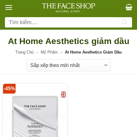
Bỏ
qua
nội
Tìm
dung
kiếm:
At Home Aesthetics giảm dầu
Trang Chủ
»
Mỹ Phẩm
»
At Home Aesthetics Giảm Dầu
-45%