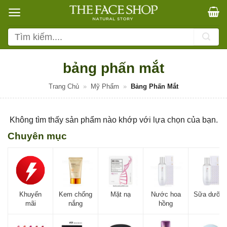
Bỏ
qua
nội
Tìm
dung
kiếm:
bảng phấn mắt
Trang Chủ
»
Mỹ Phẩm
»
Bảng Phấn Mắt
Không tìm thấy sản phẩm nào khớp với lựa chọn của bạn.
Chuyên mục
Khuyến
Kem chống
Mặt nạ
Nước hoa
Sữa dưỡn
mãi
nắng
hồng