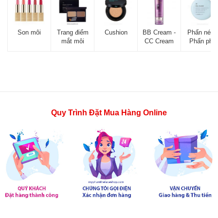
Son môi
Trang điểm
Cushion
BB Cream -
Phấn nén -
mắt môi
CC Cream
Phấn phủ
Quy Trình Đặt Mua Hàng Online