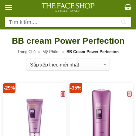
Bỏ
qua
nội
Tìm
dung
kiếm:
BB cream Power Perfection
Trang Chủ
»
Mỹ Phẩm
»
BB Cream Power Perfection
-29%
-35%