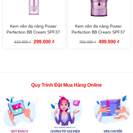
Kem nền đa năng Power
Kem nền đa năng Power
Perfection BB Cream SPF37
Perfection BB Cream SPF37
PA++ fmgt The Face Shop
PA++ fmgt The Face Shop
Giá
Giá
Giá
Giá
299.000
₫
499.000
₫
419.000
₫
765.000
₫
(20g)
(40g)
gốc
hiện
gốc
hiện
là:
tại
là:
tại
419.000 ₫.
là:
765.000 ₫.
là:
299.000 ₫.
499.000
Quy Trình Đặt Mua Hàng Online