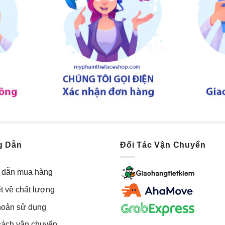
g Dẫn
Đối Tác Vận Chuyển
dẫn mua hàng
t về chất lượng
hoản sử dụng
sách vận chuyển