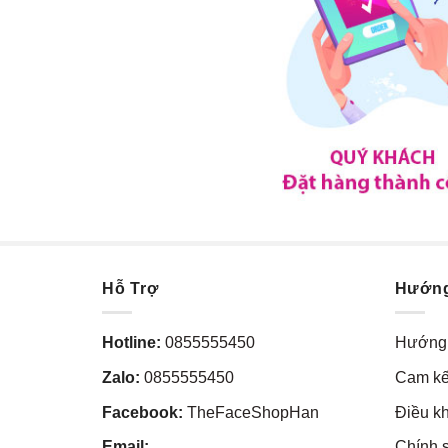
Hỗ Trợ
Hướn
Hotline:
0855555450
Hướng 
Zalo:
0855555450
Cam kế
Facebook:
TheFaceShopHan
Điều k
Email:
Chính 