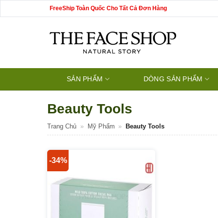
Bỏ
FreeShip Toàn Quốc Cho Tất Cả Đơn Hàng
qua
nội
dung
SẢN PHẨM
DÒNG SẢN PHẨM
Beauty Tools
Trang Chủ
»
Mỹ Phẩm
»
Beauty Tools
-34%