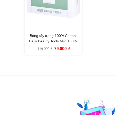
Bông tẩy trang 100% Cotton
Daily Beauty Tools Mild 100%
Cotton Facial Pad (hộp 80
Giá
Giá
79.000
₫
119.000
₫
miếng)
gốc
hiện
là:
tại
119.000 ₫.
là:
79.000 ₫.