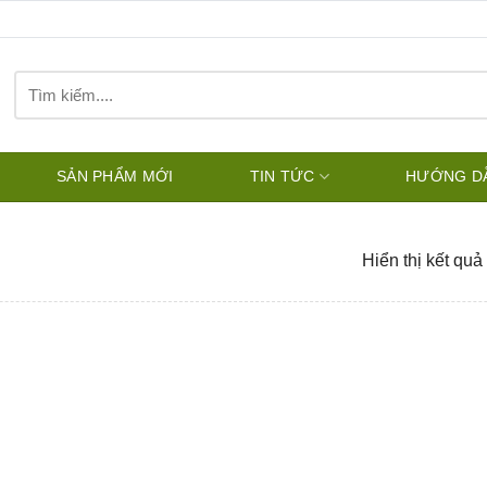
Tìm
kiếm:
SẢN PHẨM MỚI
TIN TỨC
HƯỚNG D
Hiển thị kết quả