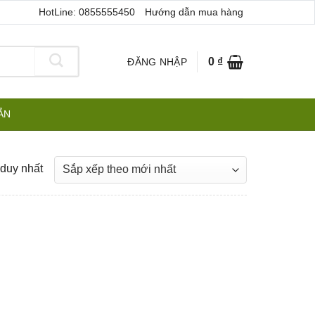
HotLine: 0855555450
Hướng dẫn mua hàng
0
₫
ĐĂNG NHẬP
ẪN
 duy nhất