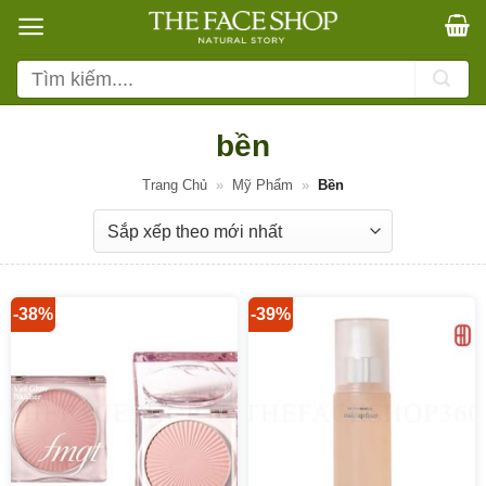
Bỏ
qua
nội
Tìm
dung
kiếm:
bền
Trang Chủ
»
Mỹ Phẩm
»
Bền
-38%
-39%