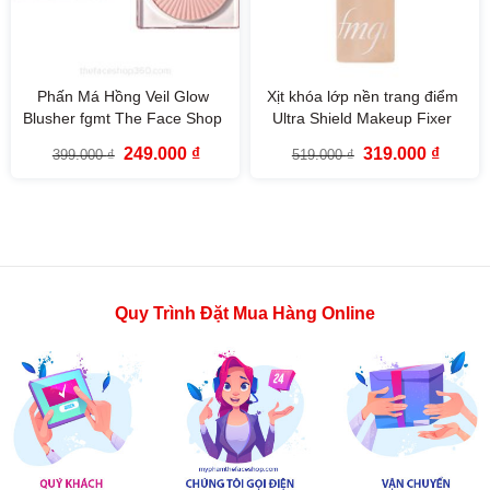
Phấn Má Hồng Veil Glow
Xịt khóa lớp nền trang điểm
Blusher fgmt The Face Shop
Ultra Shield Makeup Fixer
Fmgt 100ml The Face Shop
Giá
Giá
Giá
Giá
249.000
₫
319.000
₫
399.000
₫
519.000
₫
gốc
hiện
gốc
hiện
là:
tại
là:
tại
399.000 ₫.
là:
519.000 ₫.
là:
249.000 ₫.
319.000
Quy Trình Đặt Mua Hàng Online