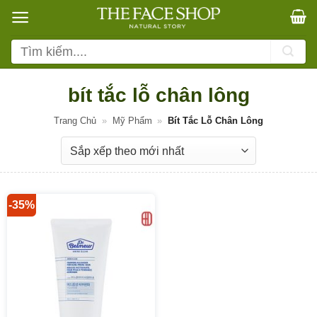
Bỏ
qua
nội
Tìm
dung
kiếm:
bít tắc lỗ chân lông
Trang Chủ
»
Mỹ Phẩm
»
Bít Tắc Lỗ Chân Lông
-35%