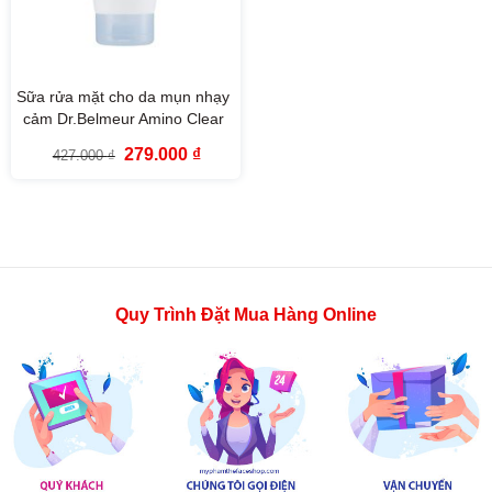
Sữa rửa mặt cho da mụn nhạy
cảm Dr.Belmeur Amino Clear
Foaming Cleanser For Acne-
Giá
Giá
279.000
₫
427.000
₫
Prone Skin (150ml)
gốc
hiện
là:
tại
427.000 ₫.
là:
279.000 ₫.
Quy Trình Đặt Mua Hàng Online