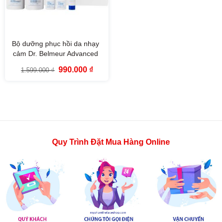
Bộ dưỡng phục hồi da nhạy
cảm Dr. Belmeur Advanced
Cica Skincare Set (4SP)
Giá
Giá
990.000
₫
1.599.000
₫
gốc
hiện
là:
tại
1.599.000 ₫.
là:
990.000 ₫.
Quy Trình Đặt Mua Hàng Online