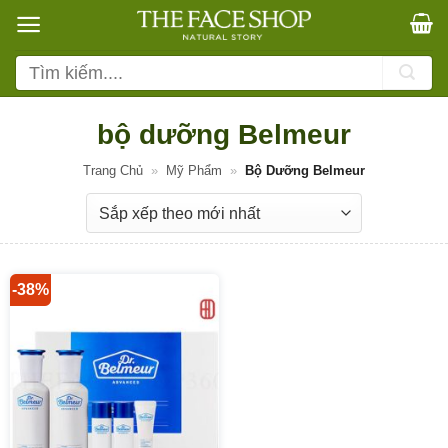
Bỏ
qua
nội
Tìm
dung
kiếm:
bộ dưỡng Belmeur
Trang Chủ
»
Mỹ Phẩm
»
Bộ Dưỡng Belmeur
-38%