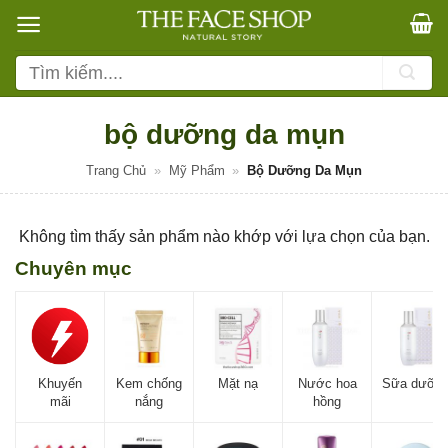
Bỏ
qua
nội
Tìm
dung
kiếm:
bộ dưỡng da mụn
Trang Chủ
»
Mỹ Phẩm
»
Bộ Dưỡng Da Mụn
Không tìm thấy sản phẩm nào khớp với lựa chọn của bạn.
Chuyên mục
Khuyến
Kem chống
Mặt nạ
Nước hoa
Sữa dưỡn
mãi
nắng
hồng