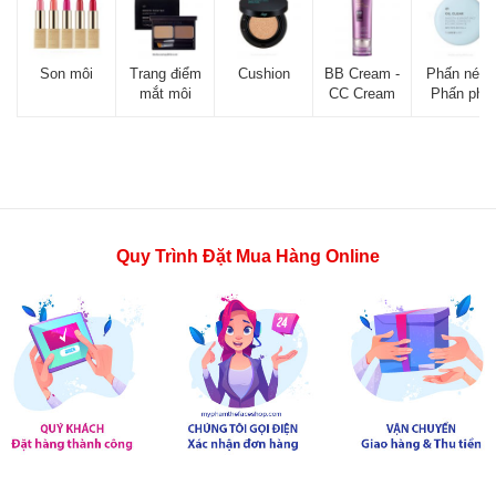
Son môi
Trang điểm
Cushion
BB Cream -
Phấn nén -
mắt môi
CC Cream
Phấn phủ
Quy Trình Đặt Mua Hàng Online