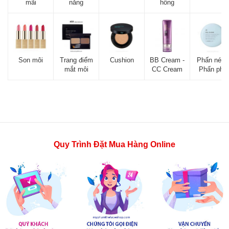
mãi
nắng
hồng
Son môi
Trang điểm
Cushion
BB Cream -
Phấn nén -
mắt môi
CC Cream
Phấn phủ
Quy Trình Đặt Mua Hàng Online