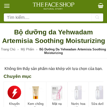
Bỏ
qua
nội
Tìm
dung
kiếm:
Bộ dưỡng da Yehwadam
Artemisia Soothing Moisturizing
Trang Chủ
»
Mỹ Phẩm
»
Bộ Dưỡng Da Yehwadam Artemisia Soothing
Moisturizing
Không tìm thấy sản phẩm nào khớp với lựa chọn của bạn.
Chuyên mục
Khuyến
Kem chống
Mặt nạ
Nước hoa
Sữa dưỡn