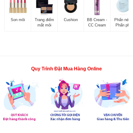
Son môi
Trang điểm
Cushion
BB Cream -
Phấn nén -
mắt môi
CC Cream
Phấn phủ
Quy Trình Đặt Mua Hàng Online