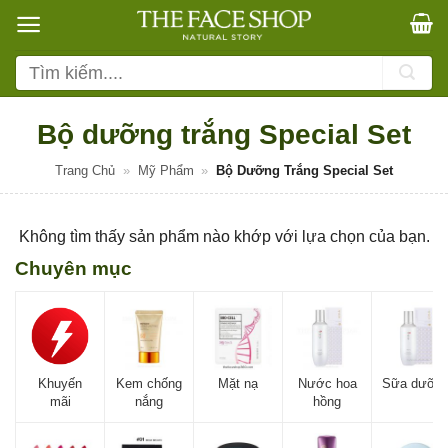
Bỏ
qua
nội
Tìm
dung
kiếm:
Bộ dưỡng trắng Special Set
Trang Chủ
»
Mỹ Phẩm
»
Bộ Dưỡng Trắng Special Set
Không tìm thấy sản phẩm nào khớp với lựa chọn của bạn.
Chuyên mục
Khuyến
Kem chống
Mặt nạ
Nước hoa
Sữa dưỡn
mãi
nắng
hồng