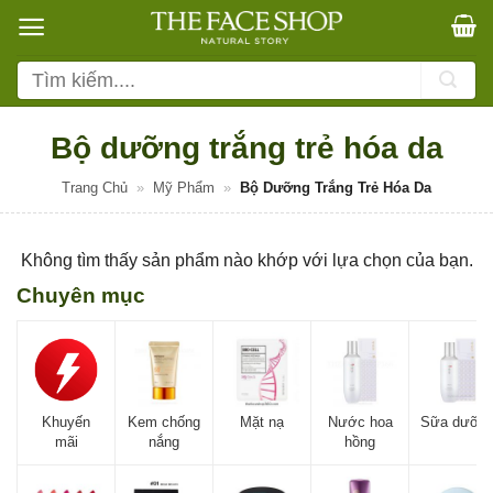
Bỏ
qua
nội
Tìm
dung
kiếm:
Bộ dưỡng trắng trẻ hóa da
Trang Chủ
»
Mỹ Phẩm
»
Bộ Dưỡng Trắng Trẻ Hóa Da
Không tìm thấy sản phẩm nào khớp với lựa chọn của bạn.
Chuyên mục
Khuyến
Kem chống
Mặt nạ
Nước hoa
Sữa dưỡn
mãi
nắng
hồng