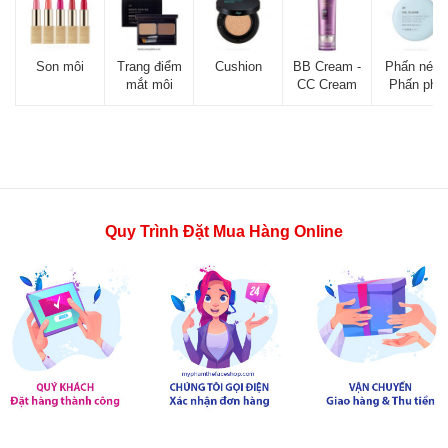
Son môi
Trang điểm
Cushion
BB Cream -
Phấn nén -
mắt môi
CC Cream
Phấn phủ
Quy Trình Đặt Mua Hàng Online