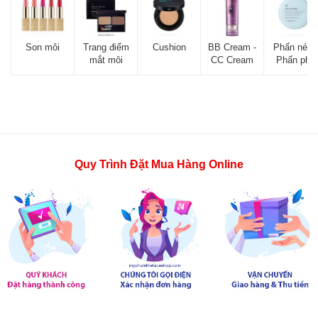
Son môi
Trang điểm
Cushion
BB Cream -
Phấn nén -
mắt môi
CC Cream
Phấn phủ
Quy Trình Đặt Mua Hàng Online