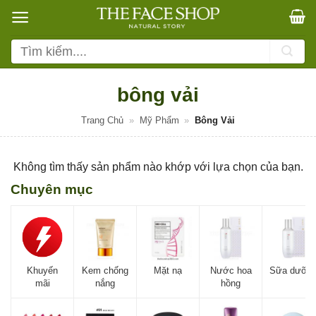
Bỏ
qua
nội
Tìm
dung
kiếm:
bông vải
Trang Chủ
»
Mỹ Phẩm
»
Bông Vải
Không tìm thấy sản phẩm nào khớp với lựa chọn của bạn.
Chuyên mục
Khuyến
Kem chống
Mặt nạ
Nước hoa
Sữa dưỡn
mãi
nắng
hồng