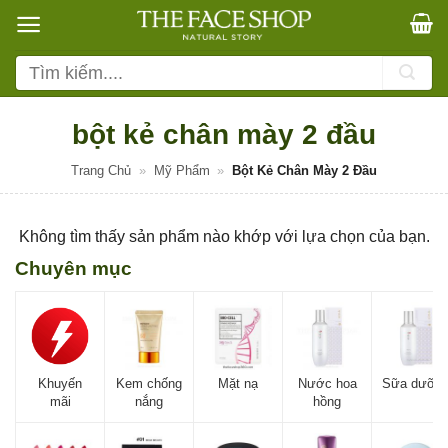
Bỏ
qua
nội
Tìm
dung
kiếm:
bột kẻ chân mày 2 đầu
Trang Chủ
»
Mỹ Phẩm
»
Bột Kẻ Chân Mày 2 Đầu
Không tìm thấy sản phẩm nào khớp với lựa chọn của bạn.
Chuyên mục
Khuyến
Kem chống
Mặt nạ
Nước hoa
Sữa dưỡn
mãi
nắng
hồng