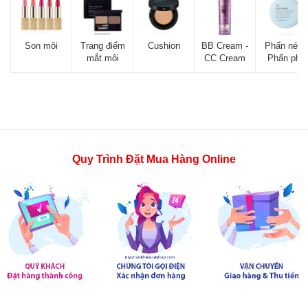
Son môi
Trang điểm
Cushion
BB Cream -
Phấn nén -
mắt môi
CC Cream
Phấn phủ
Quy Trình Đặt Mua Hàng Online