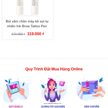
Bút xăm chân mày kẻ sợi tự
nhiên Ink Brow Tattoo Pen
fgmt
Giá
Giá
319.000
₫
579.000
₫
gốc
hiện
là:
tại
579.000 ₫.
là:
319.000 ₫.
Quy Trình Đặt Mua Hàng Online