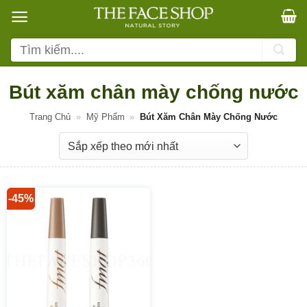
Bỏ
qua
nội
Tìm
dung
kiếm:
Bút xăm chân mày chống nước
Trang Chủ
»
Mỹ Phẩm
»
Bút Xăm Chân Mày Chống Nước
-45%