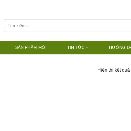
Tìm
kiếm:
SẢN PHẨM MỚI
TIN TỨC
HƯỚNG D
Hiển thị kết quả