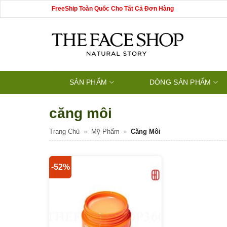
Bỏ
FreeShip Toàn Quốc Cho Tất Cả Đơn Hàng
qua
nội
dung
SẢN PHẨM
DÒNG SẢN PHẨM
căng môi
Trang Chủ
»
Mỹ Phẩm
»
Căng Môi
-52%