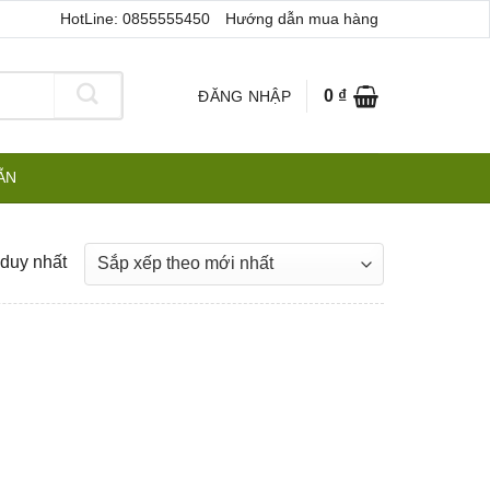
HotLine: 0855555450
Hướng dẫn mua hàng
0
₫
ĐĂNG NHẬP
ẪN
 duy nhất