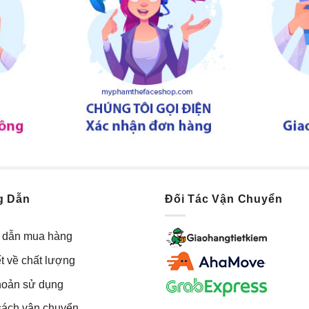
g Dẫn
Đối Tác Vận Chuyển
dẫn mua hàng
t về chất lượng
hoản sử dụng
sách vận chuyển