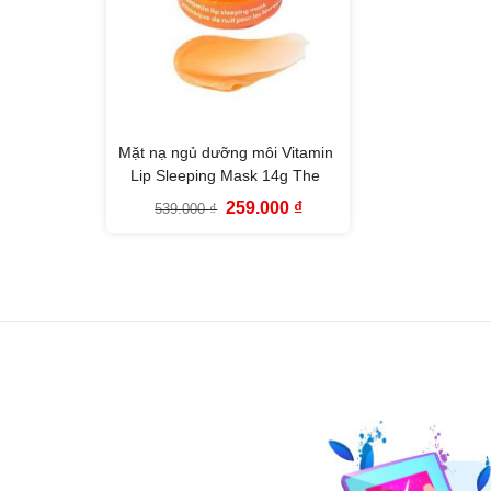
Mặt nạ ngủ dưỡng môi Vitamin
Lip Sleeping Mask 14g The
Face Shop
Giá
Giá
259.000
₫
539.000
₫
gốc
hiện
là:
tại
539.000 ₫.
là:
259.000 ₫.