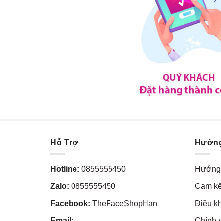
Hỗ Trợ
Hướn
Hotline:
0855555450
Hướng 
Zalo:
0855555450
Cam kế
Facebook:
TheFaceShopHan
Điều k
Email:
Chính 