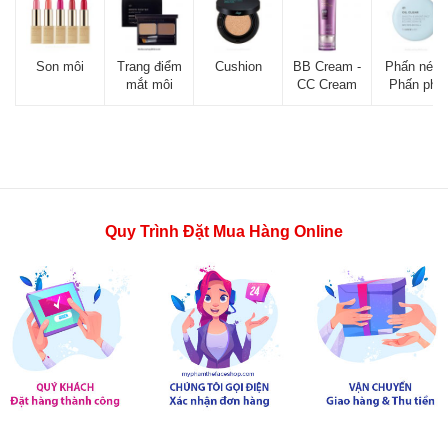
Son môi
Trang điểm
Cushion
BB Cream -
Phấn nén -
mắt môi
CC Cream
Phấn phủ
Quy Trình Đặt Mua Hàng Online