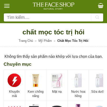
Bỏ
qua
nội
Tìm
dung
kiếm:
chất mọc tóc trị hói
Trang Chủ
»
Mỹ Phẩm
»
Chất Mọc Tóc Trị Hói
Không tìm thấy sản phẩm nào khớp với lựa chọn của bạn.
Chuyên mục
Khuyến
Kem chống
Mặt nạ
Nước hoa
Sữa dưỡn
mãi
nắng
hồng