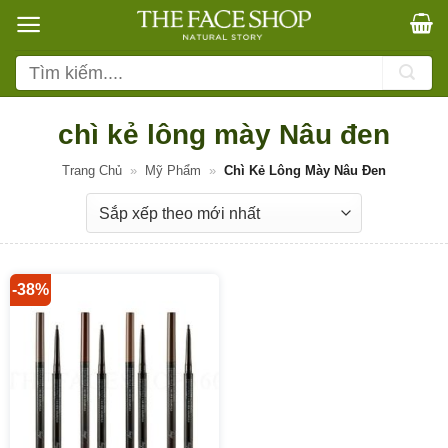
Bỏ
qua
nội
Tìm
dung
kiếm:
chì kẻ lông mày Nâu đen
Trang Chủ
»
Mỹ Phẩm
»
Chì Kẻ Lông Mày Nâu Đen
-38%