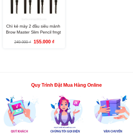
Chì kẻ mày 2 đầu siêu mảnh
Brow Master Slim Pencil fmgt
The Face Shop
Giá
Giá
155.000
₫
249.000
₫
gốc
hiện
là:
tại
249.000 ₫.
là:
155.000 ₫.
Quy Trình Đặt Mua Hàng Online