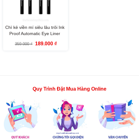
Chì kẻ viền mí siêu lâu trôi Ink
Proof Automatic Eye Liner
fmgt The Face Shop
Giá
Giá
189.000
₫
359.000
₫
gốc
hiện
là:
tại
359.000 ₫.
là:
189.000 ₫.
Quy Trình Đặt Mua Hàng Online