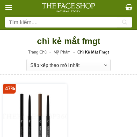
Bỏ
qua
nội
Tìm
dung
kiếm:
chì kẻ mắt fmgt
Trang Chủ
»
Mỹ Phẩm
»
Chì Kẻ Mắt Fmgt
-47%