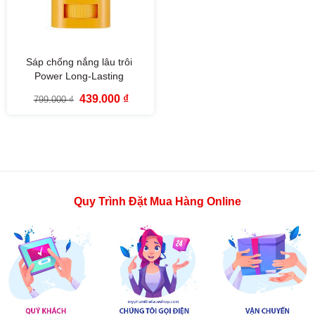
Sáp chống nắng lâu trôi
Power Long-Lasting
Sunscreen Stick SPF50+
Giá
Giá
439.000
₫
799.000
₫
PA++++ The Face Shop
gốc
hiện
là:
tại
799.000 ₫.
là:
439.000 ₫.
Quy Trình Đặt Mua Hàng Online