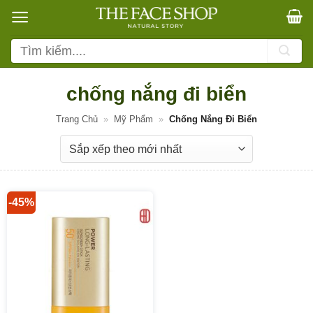
Bỏ
qua
nội
Tìm
dung
kiếm:
chống nắng đi biển
Trang Chủ
»
Mỹ Phẩm
»
Chống Nắng Đi Biển
-45%