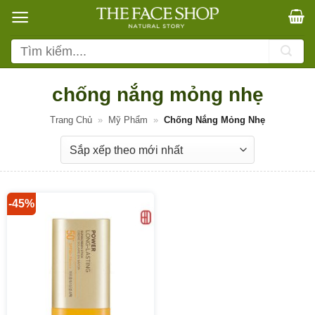
Bỏ
qua
nội
Tìm
dung
kiếm:
chống nắng mỏng nhẹ
Trang Chủ
»
Mỹ Phẩm
»
Chống Nắng Mỏng Nhẹ
-45%