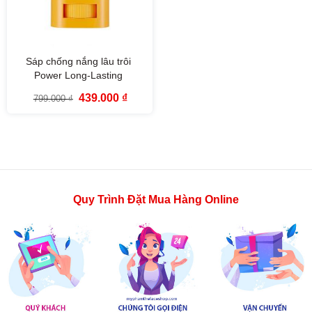
Sáp chống nắng lâu trôi
Power Long-Lasting
Sunscreen Stick SPF50+
Giá
Giá
439.000
₫
799.000
₫
PA++++ The Face Shop
gốc
hiện
là:
tại
799.000 ₫.
là:
439.000 ₫.
Quy Trình Đặt Mua Hàng Online