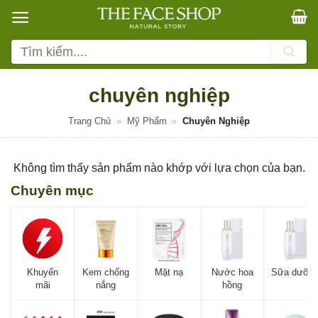
Bỏ
qua
nội
Tìm
dung
kiếm:
chuyên nghiệp
Trang Chủ
»
Mỹ Phẩm
»
Chuyên Nghiệp
Không tìm thấy sản phẩm nào khớp với lựa chọn của bạn.
Chuyên mục
Khuyến
Kem chống
Mặt nạ
Nước hoa
Sữa dưỡn
mãi
nắng
hồng