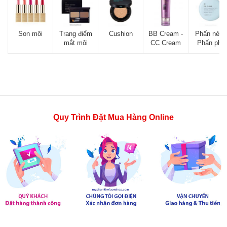
Son môi
Trang điểm
Cushion
BB Cream -
Phấn nén -
mắt môi
CC Cream
Phấn phủ
Quy Trình Đặt Mua Hàng Online