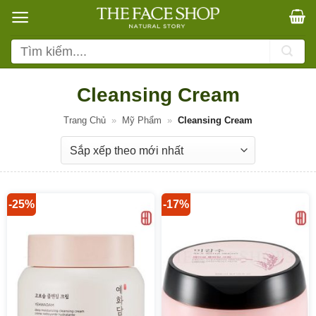
Bỏ
qua
nội
Tìm
dung
kiếm:
Cleansing Cream
Trang Chủ
»
Mỹ Phẩm
»
Cleansing Cream
-25%
-17%