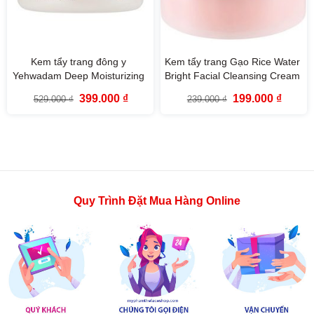
Kem tẩy trang đông y
Kem tẩy trang Gạo Rice Water
Yehwadam Deep Moisturizing
Bright Facial Cleansing Cream
Cleansing Cream The Face
The Face Shop (200ml)
Giá
Giá
Giá
Giá
399.000
₫
199.000
₫
529.000
₫
239.000
₫
Shop (200ml)
gốc
hiện
gốc
hiện
là:
tại
là:
tại
529.000 ₫.
là:
239.000 ₫.
là:
399.000 ₫.
199.000
Quy Trình Đặt Mua Hàng Online