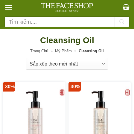
Bỏ
qua
nội
Tìm
dung
kiếm:
Cleansing Oil
Trang Chủ
»
Mỹ Phẩm
»
Cleansing Oil
-30%
-30%