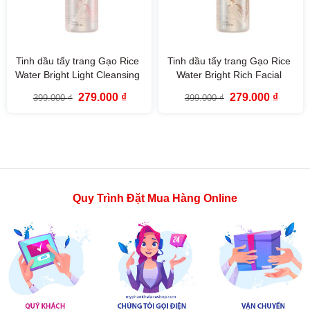
Tinh dầu tẩy trang Gạo Rice
Tinh dầu tẩy trang Gạo Rice
Water Bright Light Cleansing
Water Bright Rich Facial
Oil The Face Shop (150ml)
Cleansing Oil The Face Shop
Giá
Giá
Giá
Giá
279.000
₫
279.000
₫
399.000
₫
399.000
₫
(150ml)
gốc
hiện
gốc
hiện
là:
tại
là:
tại
399.000 ₫.
là:
399.000 ₫.
là:
279.000 ₫.
279.000
Quy Trình Đặt Mua Hàng Online