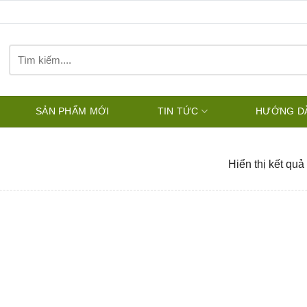
Tìm
kiếm:
SẢN PHẨM MỚI
TIN TỨC
HƯỚNG D
Hiển thị kết quả