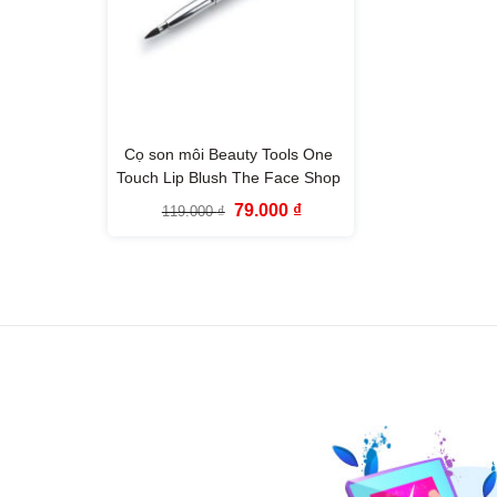
Cọ son môi Beauty Tools One
Touch Lip Blush The Face Shop
Giá
Giá
79.000
₫
119.000
₫
gốc
hiện
là:
tại
119.000 ₫.
là:
79.000 ₫.