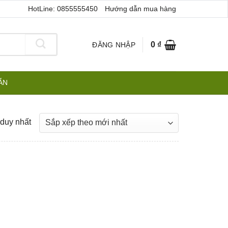
HotLine: 0855555450
Hướng dẫn mua hàng
0
₫
ĐĂNG NHẬP
ẪN
 duy nhất