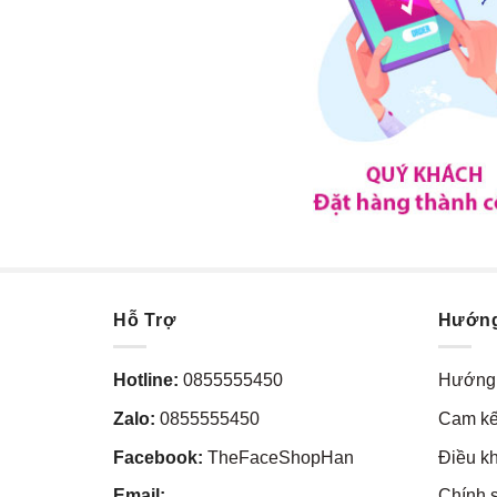
Hỗ Trợ
Hướn
Hotline:
0855555450
Hướng 
Zalo:
0855555450
Cam kế
Facebook:
TheFaceShopHan
Điều k
Email:
Chính 