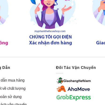
g Dẫn
Đối Tác Vận Chuyển
dẫn mua hàng
t về chất lượng
hoản sử dụng
sách vận chuyển