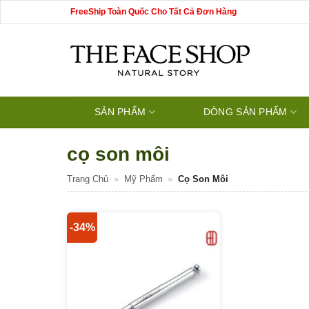
Bỏ
FreeShip Toàn Quốc Cho Tất Cả Đơn Hàng
qua
nội
dung
SẢN PHẨM
DÒNG SẢN PHẨM
cọ son môi
Trang Chủ
»
Mỹ Phẩm
»
Cọ Son Môi
-34%