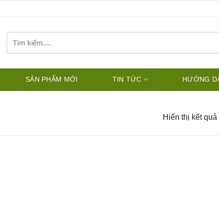
Tìm
kiếm:
SẢN PHẨM MỚI
TIN TỨC
HƯỚNG D
Hiển thị kết quả