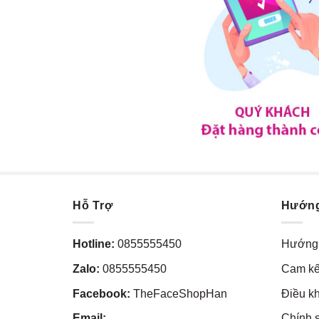
Hỗ Trợ
Hướn
Hotline:
0855555450
Hướng 
Zalo:
0855555450
Cam kế
Facebook:
TheFaceShopHan
Điều k
Email:
Chính 