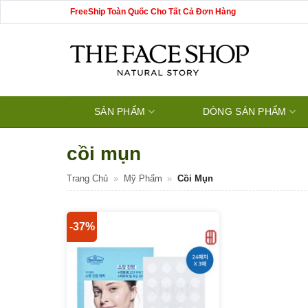
Bỏ
FreeShip Toàn Quốc Cho Tất Cả Đơn Hàng
qua
nội
dung
SẢN PHẨM
DÒNG SẢN PHẨM
cồi mụn
Trang Chủ
»
Mỹ Phẩm
»
Cồi Mụn
-37%