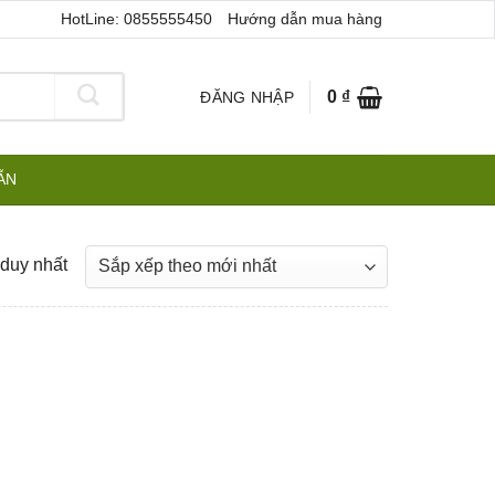
HotLine: 0855555450
Hướng dẫn mua hàng
0
₫
ĐĂNG NHẬP
ẪN
 duy nhất