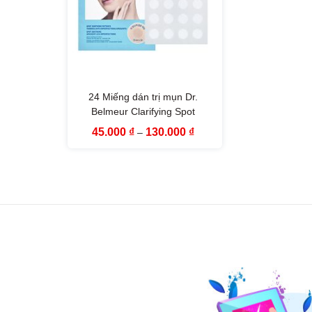
24 Miếng dán trị mụn Dr.
Belmeur Clarifying Spot
Soothing Patches The Face
Khoảng
45.000
₫
130.000
₫
–
Shop
giá:
từ
45.000 ₫
đến
130.000 ₫