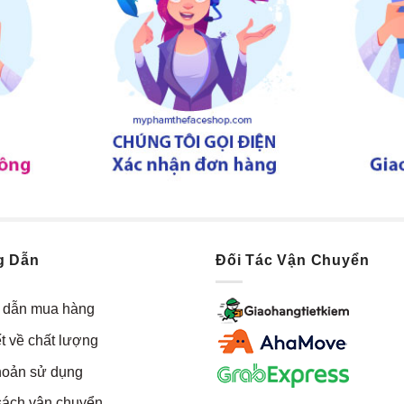
g Dẫn
Đối Tác Vận Chuyển
dẫn mua hàng
t về chất lượng
hoản sử dụng
sách vận chuyển