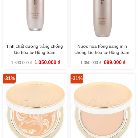
Tinh chất dưỡng trắng chống
Nước hoa hồng sáng mịn
lão hóa từ Hồng Sâm
chống lão hóa từ Hồng Sâm
Yehwadam Heaven Grade
Yehwadam Heaven Grade
Giá
Giá
Giá
Giá
1.050.000
₫
699.000
₫
1.690.000
₫
1.050.000
₫
Ginseng Rejuvenating Serum
Ginseng Rejuvenating Toner
gốc
hiện
gốc
hiện
là:
tại
là:
tại
(45ml)
(155ml)
1.690.000 ₫.
là:
1.050.000 ₫.
là:
1.050.000 ₫.
699.00
-31%
-31%