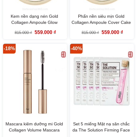
Kem nền dạng nén Gold
Phấn nền siêu mịn Gold
Collagen Ampoule Glow
Collagen Ampoule Cover Cake
Foundation SPF50+ PA+++
SPF50+ PA+++ fmgt The Face
Giá
Giá
Giá
Giá
559.000
₫
559.000
₫
815.000
₫
815.000
₫
fmgt
Shop
gốc
hiện
gốc
hiện
là:
tại
là:
tại
815.000 ₫.
là:
815.000 ₫.
là:
559.000 ₫.
559.000
-18%
-40%
Mascara kiêm dưỡng mi Gold
Set 5 miếng Mặt nạ săn chắc
Collagen Volume Mascara
da The Solution Firming Face
fmgt The Face Shop
Mask The Face Shop