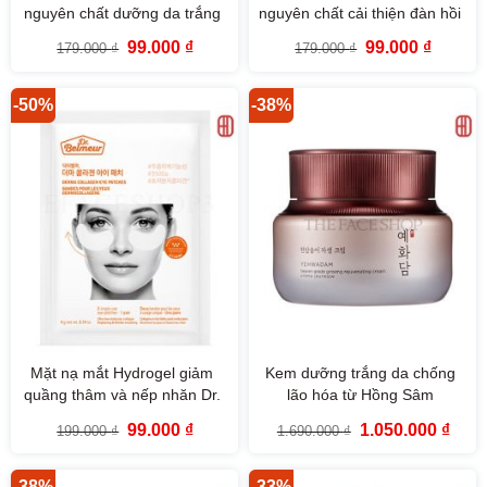
nguyên chất dưỡng da trắng
nguyên chất cải thiện đàn hồi
sáng At Home Aesthetics Vita-
da At Home Aesthetics
Giá
Giá
Giá
Giá
99.000
₫
99.000
₫
179.000
₫
179.000
₫
Toning Collagen Mask The
Original Collagen Mask The
gốc
hiện
gốc
hiện
là:
tại
là:
tại
Face Shop
Face Shop
179.000 ₫.
là:
179.000 ₫.
là:
99.000 ₫.
99.000 
-50%
-38%
Mặt nạ mắt Hydrogel giảm
Kem dưỡng trắng da chống
quầng thâm và nếp nhăn Dr.
lão hóa từ Hồng Sâm
Belmeur Derma Collagen Eye
Yehwadam Heaven Grade
Giá
Giá
Giá
Giá
99.000
₫
1.050.000
₫
199.000
₫
1.690.000
₫
Patches
Ginseng Rejuvenating Cream
gốc
hiện
gốc
hiện
là:
tại
là:
tại
(50ml)
199.000 ₫.
là:
1.690.000 ₫.
là:
99.000 ₫.
1.050
-38%
-33%