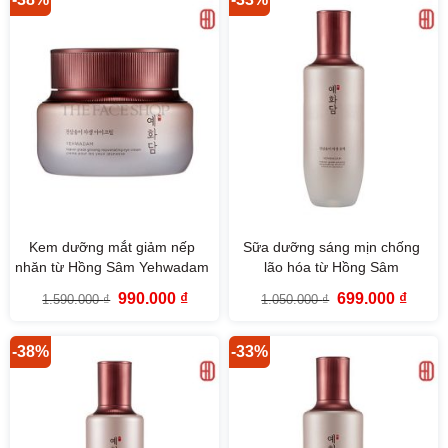
Kem dưỡng mắt giảm nếp
Sữa dưỡng sáng mịn chống
nhăn từ Hồng Sâm Yehwadam
lão hóa từ Hồng Sâm
Heaven Grade Ginseng
Yehwadam Heaven Grade
Giá
Giá
Giá
Giá
990.000
₫
699.000
₫
1.590.000
₫
1.050.000
₫
Rejuvenating Eye Cream
Ginseng Rejuvenating
gốc
hiện
gốc
hiện
là:
tại
là:
tại
(25ml)
Emulsion (140ml)
1.590.000 ₫.
là:
1.050.000 ₫.
là:
990.000 ₫.
699.00
-38%
-33%