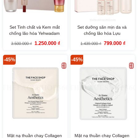
Set Tinh chất và Kem mắt
Set dưỡng săn mịn da và
chống lão hóa Yehwadam
chống lão hóa Lựu
Heaven Grade Ginseng
Pomegranate Collagen
Giá
Giá
Giá
Giá
1.250.000
₫
799.000
₫
3.500.000
₫
1.439.000
₫
Rejuvenating Serum Special
Skincare Set The Face Shop
gốc
hiện
gốc
hiện
là:
tại
là:
tại
Gift Set
3.500.000 ₫.
là:
1.439.000 ₫.
là:
1.250.000 ₫.
799.00
-45%
-45%
Mặt nạ thuần chay Collagen
Mặt nạ thuần chay Collagen