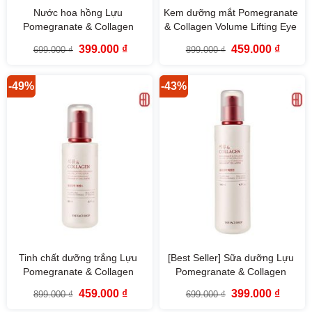
Nước hoa hồng Lựu
Kem dưỡng mắt Pomegranate
Pomegranate & Collagen
& Collagen Volume Lifting Eye
Volume Lifting Toner The Face
Cream The Face Shop 50ml
Giá
Giá
Giá
Giá
399.000
₫
459.000
₫
699.000
₫
899.000
₫
Shop (160ml)
gốc
hiện
gốc
hiện
là:
tại
là:
tại
699.000 ₫.
là:
899.000 ₫.
là:
399.000 ₫.
459.000
-49%
-43%
Tinh chất dưỡng trắng Lựu
[Best Seller] Sữa dưỡng Lựu
Pomegranate & Collagen
Pomegranate & Collagen
Volume Lifting Serum 80ml
Volume Lifting Emulsion
Giá
Giá
Giá
Giá
459.000
₫
399.000
₫
899.000
₫
699.000
₫
(140ml)
gốc
hiện
gốc
hiện
là:
tại
là:
tại