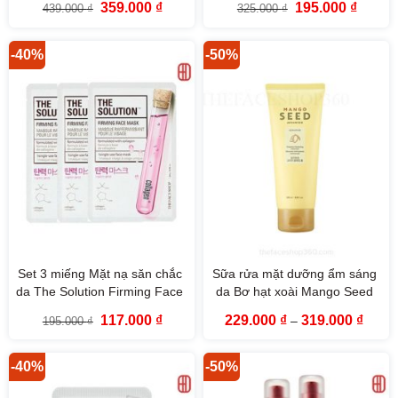
Giá
Giá
Giá
Giá
359.000
₫
195.000
₫
439.000
₫
325.000
₫
gốc
hiện
gốc
hiện
là:
tại
là:
tại
439.000 ₫.
là:
325.000 ₫.
là:
359.000 ₫.
195.000
-40%
-50%
Set 3 miếng Mặt nạ săn chắc
Sữa rửa mặt dưỡng ẩm sáng
da The Solution Firming Face
da Bơ hạt xoài Mango Seed
Mask The Face Shop
Advanced Creamy Foaming
Giá
Giá
Khoả
117.000
₫
229.000
₫
319.000
₫
195.000
₫
–
Cleanser The Face Shop
gốc
hiện
giá:
là:
tại
từ
195.000 ₫.
là:
229.0
117.000 ₫.
đến
-40%
-50%
319.0