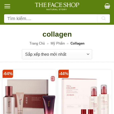
Bỏ
qua
nội
Tìm
dung
kiếm:
collagen
Trang Chủ
»
Mỹ Phẩm
»
Collagen
-64%
-44%