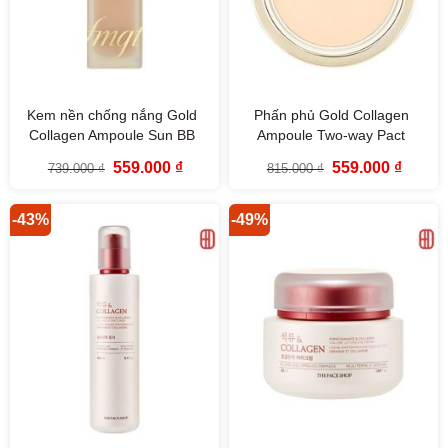
Kem nền chống nắng Gold
Phấn phủ Gold Collagen
Collagen Ampoule Sun BB
Ampoule Two-way Pact
SPF50 PA+++ fmgt The Face
SPF40++ fmgt The Face Shop
Giá
Giá
Giá
Giá
559.000
₫
559.000
₫
739.000
₫
815.000
₫
Shop (40ml)
gốc
hiện
gốc
hiện
là:
tại
là:
tại
739.000 ₫.
là:
815.000 ₫.
là:
559.000 ₫.
559.000
-43%
-49%