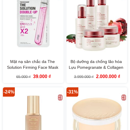
Mặt nạ săn chắc da The
Bộ dưỡng da chống lão hóa
Solution Firming Face Mask
Lựu Pomegranate & Collagen
The Face Shop
Volume Lifting The Face Shop
Giá
Giá
Giá
Giá
39.000
₫
2.000.000
₫
65.000
₫
3.999.000
₫
gốc
hiện
gốc
hiện
là:
tại
là:
tại
65.000 ₫.
là:
3.999.000 ₫.
là:
39.000 ₫.
2.000
-24%
-31%