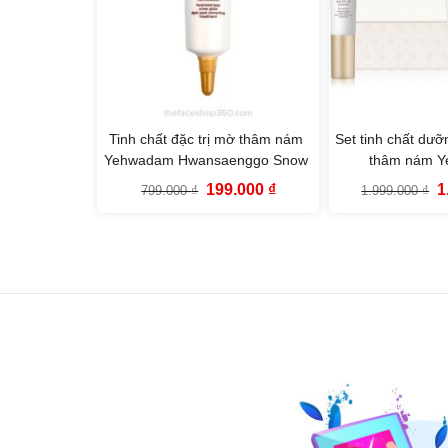
Tinh chất đặc trị mờ thâm nám
Set tinh chất dưỡn
Yehwadam Hwansaenggo Snow
thâm nám 
Glow Dark Spot Correcting
Hwansaenggo Sn
Giá
Giá
G
199.000
₫
1
799.000
₫
1.999.000
₫
Treatment The Face Shop 15ml
Spot Correctin
gốc
hiện
g
là:
tại
là
Speacia
799.000 ₫.
là:
1
199.000 ₫.