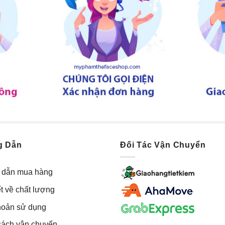
g Dẫn
Đối Tác Vận Chuyển
dẫn mua hàng
t về chất lượng
hoản sử dụng
sách vận chuyển