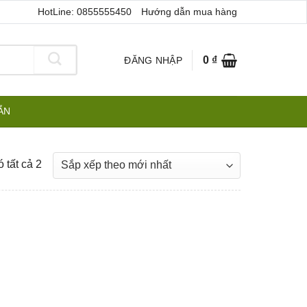
HotLine: 0855555450
Hướng dẫn mua hàng
0
₫
ĐĂNG NHẬP
ẪN
Đã
 tất cả 2
sắp
xếp
theo
mới
nhất