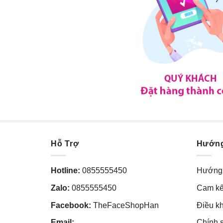
Hỗ Trợ
Hướn
Hotline:
0855555450
Hướng 
Zalo:
0855555450
Cam kế
Facebook:
TheFaceShopHan
Điều k
Email:
Chính 