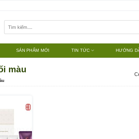
Tìm
kiếm:
SẢN PHẨM MỚI
TIN TỨC
HƯỚNG D
tối màu
Có
Màu