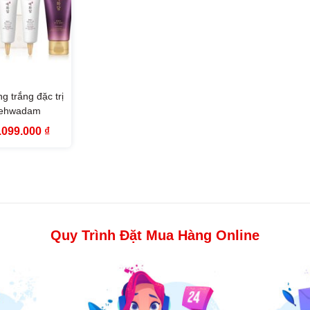
g trắng đặc trị
Yehwadam
ow Glow Dark
iá
Giá
.099.000
₫
g Treatment
ốc
hiện
:
tại
l Set
.999.000 ₫.
là:
1.099.000 ₫.
Quy Trình Đặt Mua Hàng Online