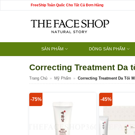
Bỏ
FreeShip Toàn Quốc Cho Tất Cả Đơn Hàng
qua
nội
dung
SẢN PHẨM
DÒNG SẢN PHẨM
Correcting Treatment Da 
Trang Chủ
»
Mỹ Phẩm
»
Correcting Treatment Da Tối 
-75%
-45%