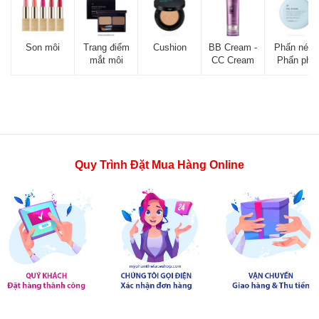
Son môi
Trang điểm
Cushion
BB Cream -
Phấn nén -
mắt môi
CC Cream
Phấn phủ
Quy Trình Đặt Mua Hàng Online