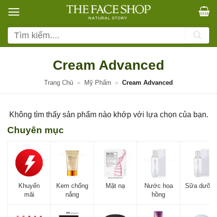
Bỏ
qua
nội
Tìm
dung
kiếm:
Cream Advanced
Trang Chủ
»
Mỹ Phẩm
»
Cream Advanced
Không tìm thấy sản phẩm nào khớp với lựa chọn của bạn.
Chuyên mục
Khuyến
Kem chống
Mặt nạ
Nước hoa
Sữa dưỡn
mãi
nắng
hồng