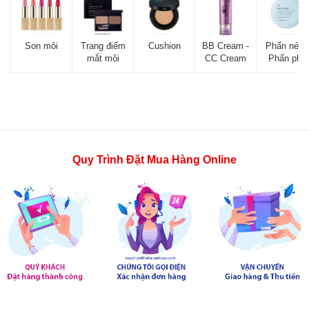
Son môi
Trang điểm
Cushion
BB Cream -
Phấn nén -
mắt môi
CC Cream
Phấn phủ
Quy Trình Đặt Mua Hàng Online