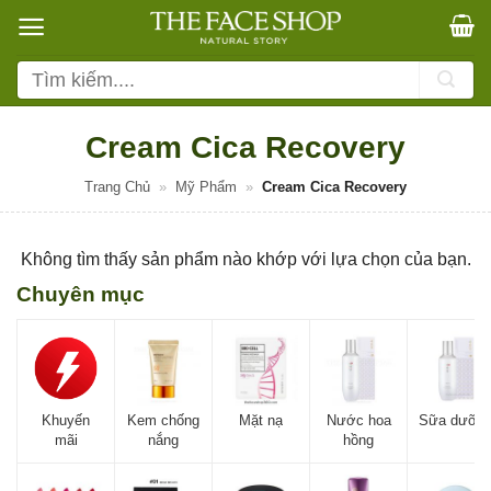
Bỏ
qua
nội
Tìm
dung
kiếm:
Cream Cica Recovery
Trang Chủ
»
Mỹ Phẩm
»
Cream Cica Recovery
Không tìm thấy sản phẩm nào khớp với lựa chọn của bạn.
Chuyên mục
Khuyến
Kem chống
Mặt nạ
Nước hoa
Sữa dưỡn
mãi
nắng
hồng