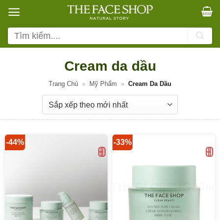
Bỏ
qua
nội
Tìm
dung
kiếm:
Cream da dầu
Trang Chủ
»
Mỹ Phẩm
»
Cream Da Dầu
-44%
-33%