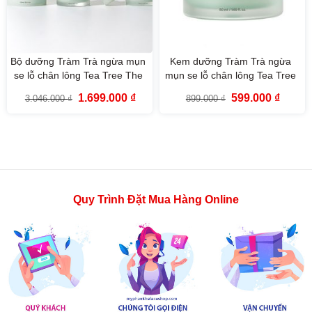
Bộ dưỡng Tràm Trà ngừa mụn
Kem dưỡng Tràm Trà ngừa
se lỗ chân lông Tea Tree The
mụn se lỗ chân lông Tea Tree
Face Shop
Pore Cream The Face Shop
Giá
Giá
Giá
Giá
1.699.000
₫
599.000
₫
3.046.000
₫
899.000
₫
50ml
gốc
hiện
gốc
hiện
là:
tại
là:
tại
3.046.000 ₫.
là:
899.000 ₫.
là:
1.699.000 ₫.
599.000
Quy Trình Đặt Mua Hàng Online