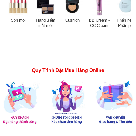
Son môi
Trang điểm
Cushion
BB Cream -
Phấn nén -
mắt môi
CC Cream
Phấn phủ
Quy Trình Đặt Mua Hàng Online