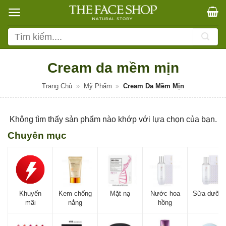
Bỏ
qua
nội
Tìm
dung
kiếm:
Cream da mềm mịn
Trang Chủ
»
Mỹ Phẩm
»
Cream Da Mềm Mịn
Không tìm thấy sản phẩm nào khớp với lựa chọn của bạn.
Chuyên mục
Khuyến
Kem chống
Mặt nạ
Nước hoa
Sữa dưỡn
mãi
nắng
hồng