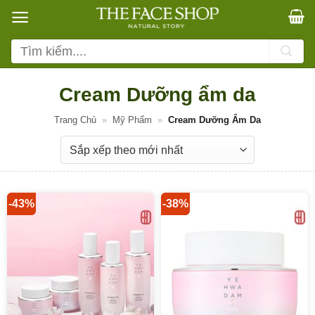
Bỏ
qua
nội
Tìm
dung
kiếm:
Cream Dưỡng ẩm da
Trang Chủ
»
Mỹ Phẩm
»
Cream Dưỡng Ẩm Da
-43%
-38%