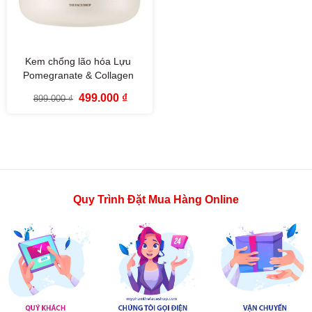
Kem chống lão hóa Lựu
Pomegranate & Collagen
Volume Lifting Cream (100ml)
Giá
Giá
499.000
₫
899.000
₫
gốc
hiện
là:
tại
899.000 ₫.
là:
499.000 ₫.
Quy Trình Đặt Mua Hàng Online