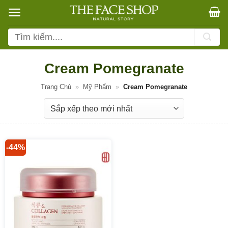
Bỏ
qua
nội
Tìm
dung
kiếm:
Cream Pomegranate
Trang Chủ
»
Mỹ Phẩm
»
Cream Pomegranate
-44%