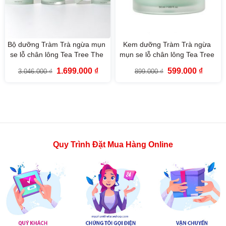
Bộ dưỡng Tràm Trà ngừa mụn
Kem dưỡng Tràm Trà ngừa
se lỗ chân lông Tea Tree The
mụn se lỗ chân lông Tea Tree
Face Shop
Pore Cream The Face Shop
Giá
Giá
Giá
Giá
1.699.000
₫
599.000
₫
3.046.000
₫
899.000
₫
50ml
gốc
hiện
gốc
hiện
là:
tại
là:
tại
3.046.000 ₫.
là:
899.000 ₫.
là:
1.699.000 ₫.
599.000
Quy Trình Đặt Mua Hàng Online