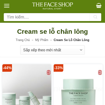
Bỏ
qua
nội
Tìm
dung
kiếm:
Cream se lỗ chân lông
Trang Chủ
»
Mỹ Phẩm
»
Cream Se Lỗ Chân Lông
-44%
-33%