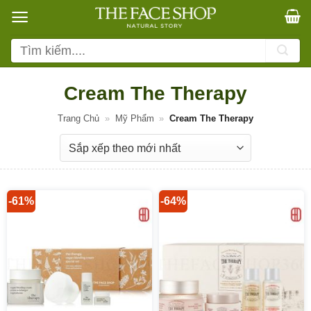
Bỏ
qua
nội
Tìm
dung
kiếm:
Cream The Therapy
Trang Chủ
»
Mỹ Phẩm
»
Cream The Therapy
-61%
-64%