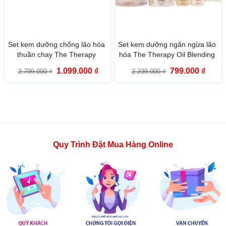
Set kem dưỡng chống lão hóa
Set kem dưỡng ngăn ngừa lão
thuần chay The Therapy
hóa The Therapy Oil Blending
Vegan Blending Cream
Cream Special Set The Face
Giá
Giá
Giá
Giá
1.099.000
₫
799.000
₫
2.799.000
₫
2.239.000
₫
Special Set
Shop
gốc
hiện
gốc
hiện
là:
tại
là:
tại
2.799.000 ₫.
là:
2.239.000 ₫.
là:
1.099.000 ₫.
799.00
Quy Trình Đặt Mua Hàng Online