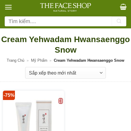
Bỏ
qua
nội
Tìm
dung
kiếm:
Cream Yehwadam Hwansaenggo
Snow
Trang Chủ
»
Mỹ Phẩm
»
Cream Yehwadam Hwansaenggo Snow
-75%