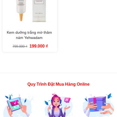
Kem dưỡng trắng mờ thâm
nám Yehwadam
Hwansaenggo Snow Glow
Giá
Giá
199.000
₫
799.000
₫
Dark Spot Correcting Cream
gốc
hiện
là:
tại
15ml
799.000 ₫.
là:
199.000 ₫.
Quy Trình Đặt Mua Hàng Online