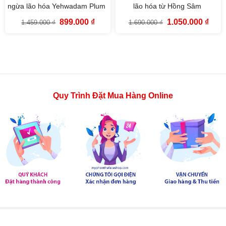
ngừa lão hóa Yehwadam Plum
lão hóa từ Hồng Sâm
Flower Revitalizing Cream
Yehwadam Heaven Grade
Giá
Giá
Giá
Giá
899.000
₫
1.050.000
₫
1.459.000
₫
1.690.000
₫
(50ml)
Ginseng Rejuvenating Cream
gốc
hiện
gốc
hiện
là:
tại
là:
tại
(50ml)
1.459.000 ₫.
là:
1.690.000 ₫.
là:
899.000 ₫.
1.050
Quy Trình Đặt Mua Hàng Online