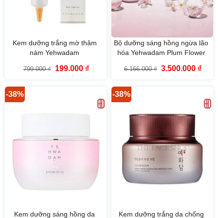
Kem dưỡng trắng mờ thâm
Bộ dưỡng sáng hồng ngừa lão
nám Yehwadam
hóa Yehwadam Plum Flower
Hwansaenggo Snow Glow
Revitalizing The Face Shop
Giá
Giá
Giá
Giá
199.000
₫
3.500.000
₫
799.000
₫
6.166.000
₫
Dark Spot Correcting Cream
(5SP)
gốc
hiện
gốc
hiện
là:
tại
là:
tại
15ml
799.000 ₫.
là:
6.166.000 ₫.
là:
199.000 ₫.
3.500
-38%
-38%
Kem dưỡng sáng hồng da
Kem dưỡng trắng da chống