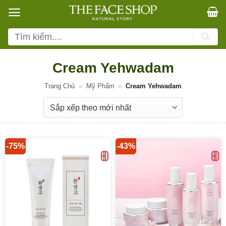
Bỏ
qua
nội
Tìm
dung
kiếm:
Cream Yehwadam
Trang Chủ
»
Mỹ Phẩm
»
Cream Yehwadam
-75%
-43%