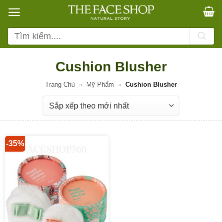
Bỏ
qua
nội
Tìm
dung
kiếm:
Cushion Blusher
Trang Chủ
»
Mỹ Phẩm
»
Cushion Blusher
-35%