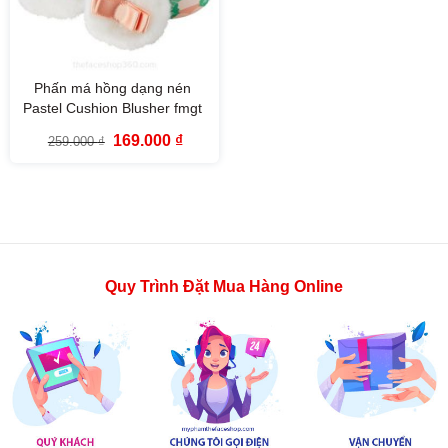
Phấn má hồng dạng nén
Pastel Cushion Blusher fmgt
The Face Shop
Giá
Giá
169.000
₫
259.000
₫
gốc
hiện
là:
tại
259.000 ₫.
là:
169.000 ₫.
Quy Trình Đặt Mua Hàng Online