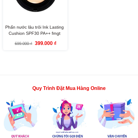
Phấn nước lâu trôi Ink Lasting
Cushion SPF30 PA++ fmgt
The Face Shop
Giá
Giá
399.000
₫
699.000
₫
gốc
hiện
là:
tại
699.000 ₫.
là:
399.000 ₫.
Quy Trình Đặt Mua Hàng Online