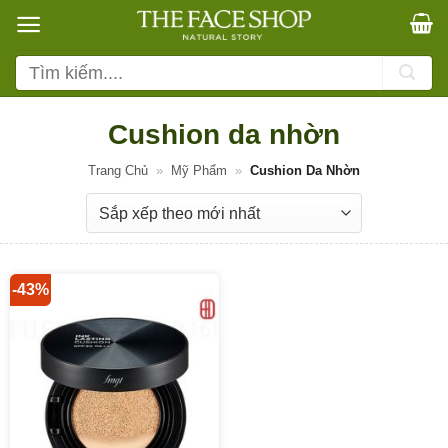
Bỏ
qua
nội
Tìm
dung
kiếm:
Cushion da nhờn
Trang Chủ
»
Mỹ Phẩm
»
Cushion Da Nhờn
-43%