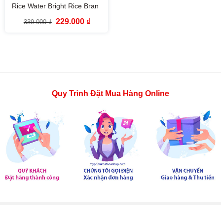
Rice Water Bright Rice Bran
Cleansing Foam The Face
Giá
Giá
229.000
₫
339.000
₫
Shop (150ml)
gốc
hiện
là:
tại
339.000 ₫.
là:
229.000 ₫.
Quy Trình Đặt Mua Hàng Online