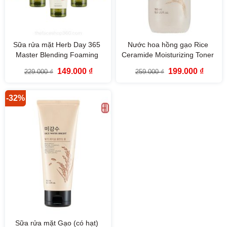
Sữa rửa mặt Herb Day 365
Nước hoa hồng gạo Rice
Master Blending Foaming
Ceramide Moisturizing Toner
Cleanser The Face Shop
The Face Shop (150ml)
Giá
Giá
Giá
Giá
149.000
₫
199.000
₫
229.000
₫
259.000
₫
(170ml)
gốc
hiện
gốc
hiện
là:
tại
là:
tại
229.000 ₫.
là:
259.000 ₫.
là:
149.000 ₫.
199.000
-32%
Sữa rửa mặt Gạo (có hạt)