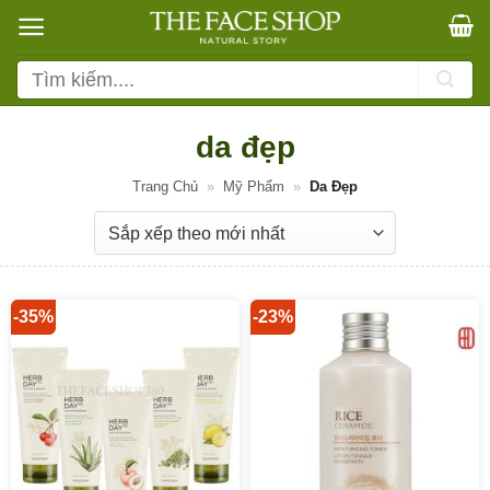
Bỏ
qua
nội
Tìm
dung
kiếm:
da đẹp
Trang Chủ
»
Mỹ Phẩm
»
Da Đẹp
-35%
-23%