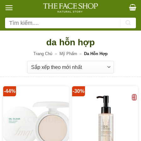
Bỏ
qua
nội
Tìm
dung
kiếm:
da hỗn hợp
Trang Chủ
»
Mỹ Phẩm
»
Da Hỗn Hợp
-44%
-30%