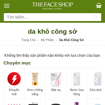
Bỏ
qua
nội
Tìm
dung
kiếm:
da khô công sở
Trang Chủ
»
Mỹ Phẩm
»
Da Khô Công Sở
Không tìm thấy sản phẩm nào khớp với lựa chọn của bạn.
Chuyên mục
Khuyến
Kem chống
Mặt nạ
Nước hoa
Sữa dưỡn
mãi
nắng
hồng