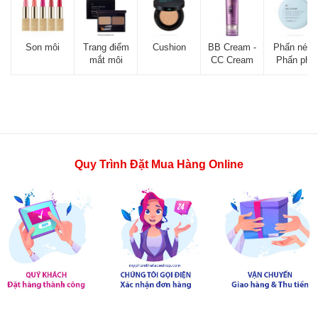
Son môi
Trang điểm
Cushion
BB Cream -
Phấn nén -
mắt môi
CC Cream
Phấn phủ
Quy Trình Đặt Mua Hàng Online